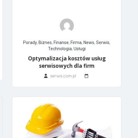
Porady
,
Biznes
,
Finanse
,
Firma
,
News
,
Serwis
,
Technologia
,
Usługi
Optymalizacja kosztów usług
serwisowych dla firm
serwis.com.pl