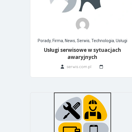
Porady
,
Firma
,
News
,
Serwis
,
Technologia
,
Usługi
Usługi serwisowe w sytuacjach
awaryjnych
serwis.com.pl