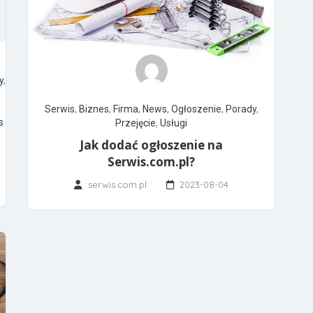
y
,
Serwis
,
Biznes
,
Firma
,
News
,
Ogłoszenie
,
Porady
,
s
Przejęcie
,
Usługi
Jak dodać ogłoszenie na
Serwis.com.pl?
serwis.com.pl
2023-08-04