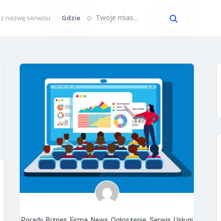
Twoje miasto...
Gdzie
Porady
,
Biznes
,
Firma
,
News
,
Ogłoszenie
,
Serwis
,
Usługi