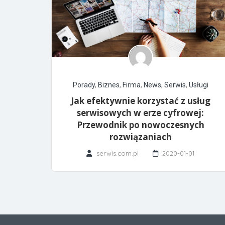
Porady
,
Biznes
,
Firma
,
News
,
Serwis
,
Usługi
Jak efektywnie korzystać z usług
serwisowych w erze cyfrowej:
Przewodnik po nowoczesnych
rozwiązaniach
serwis.com.pl
2020-01-01