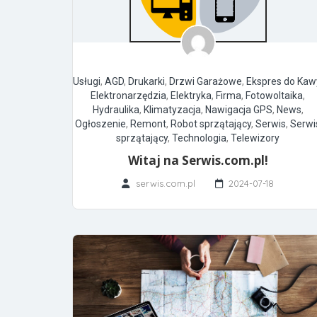
Usługi
,
AGD
,
Drukarki
,
Drzwi Garażowe
,
Ekspres do Kaw
Elektronarzędzia
,
Elektryka
,
Firma
,
Fotowoltaika
,
Hydraulika
,
Klimatyzacja
,
Nawigacja GPS
,
News
,
Ogłoszenie
,
Remont
,
Robot sprzątający
,
Serwis
,
Serwi
sprzątający
,
Technologia
,
Telewizory
Witaj na Serwis.com.pl!
serwis.com.pl
2024-07-18