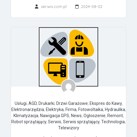
serwis.com.pl
2024-08-02
Usługi
,
AGD
,
Drukarki
,
Drzwi Garażowe
,
Ekspres do Kawy
,
Elektronarzędzia
,
Elektryka
,
Firma
,
Fotowoltaika
,
Hydraulika
,
Klimatyzacja
,
Nawigacja GPS
,
News
,
Ogłoszenie
,
Remont
,
Robot sprzątający
,
Serwis
,
Serwis sprzątający
,
Technologia
,
Telewizory