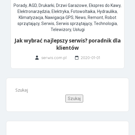
Porady
,
AGD
,
Drukarki
,
Drzwi Garażowe
,
Ekspres do Kawy
,
Elektronarzędzia
,
Elektryka
,
Fotowoltaika
,
Hydraulika
,
Klimatyzacja
,
Nawigacja GPS
,
News
,
Remont
,
Robot
sprzątający
,
Serwis
,
Serwis sprzątający
,
Technologia
,
Telewizory
,
Usługi
Jak wybrać najlepszy serwis? poradnik dla
klientów
serwis.com.pl
2020-01-01
Szukaj
Szukaj