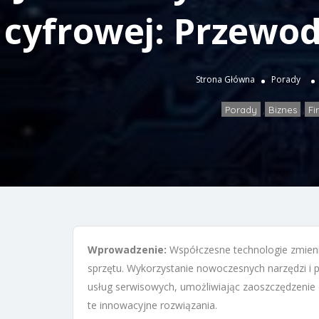
cyfrowej: Przewo
Strona Główna
Porady
Porady
Biznes
Fi
,
,
Wprowadzenie:
Współczesne technologie zmieni
sprzętu. Wykorzystanie nowoczesnych narzędzi i p
usług serwisowych, umożliwiając zaoszczędzenie 
te innowacyjne rozwiązania.