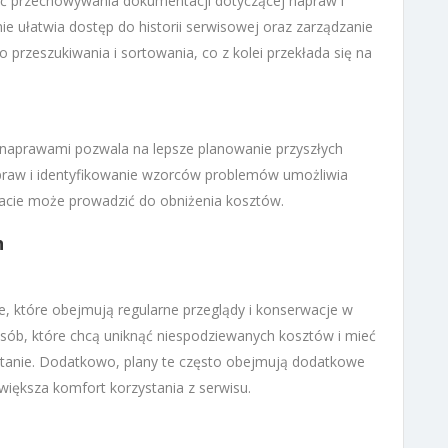
ć przechowywania dokumentacji dotyczącej napraw i
ie ułatwia dostęp do historii serwisowej oraz zarządzanie
 przeszukiwania i sortowania, co z kolei przekłada się na
 naprawami pozwala na lepsze planowanie przyszłych
napraw i identyfikowanie wzorców problemów umożliwia
tacie może prowadzić do obniżenia kosztów.
h
ne, które obejmują regularne przeglądy i konserwacje w
 osób, które chcą uniknąć niespodziewanych kosztów i mieć
stanie. Dodatkowo, plany te często obejmują dodatkowe
 zwiększa komfort korzystania z serwisu.