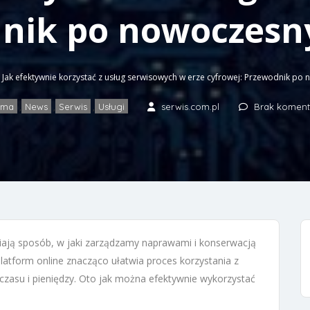
dnik po nowoczesn
Jak efektywnie korzystać z usług serwisowych w erze cyfrowej: Przewodnik po
rma
News
Serwis
Usługi
serwis.com.pl
Brak koment
,
,
,
ają sposób, w jaki zarządzamy naprawami i konserwacją
latform online znacząco ułatwia proces korzystania z
czasu i pieniędzy. Oto jak można efektywnie wykorzystać