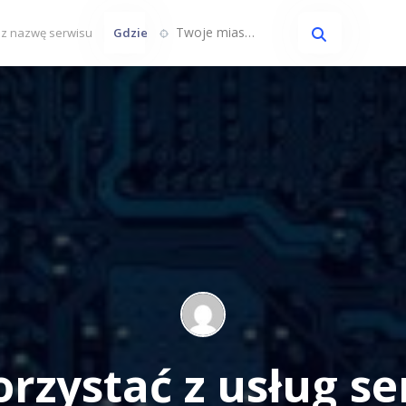
Twoje miasto...
Gdzie
orzystać z usług s