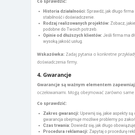
Co sprawdzić:
Historia działalności:
Sprawdź, jak długo firma
stabilność i doświadczenie.
Rodzaj realizowanych projektów:
Zobacz, jakie
podobne do Twoich potrzeb.
Opinie od dłuższych klientów:
Jeśli firma ma d
wysoką jakość usług.
Wskazówka:
Zadaj pytania o konkretne przykła
doświadczenia firmy.
4. Gwarancje
Gwarancje są ważnym elementem zapewnia
oczekiwaniami. Mogą obejmować zarówno same usł
Co sprawdzić:
Zakres gwarancji:
Upewnij się, jakie aspekty są
gwarancja obejmuje możliwe problemy po zakoń
Czas trwania:
Dowiedz się, jak długo obowiązuje
Procedura reklamacji:
Zapytaj o procedurę rekla