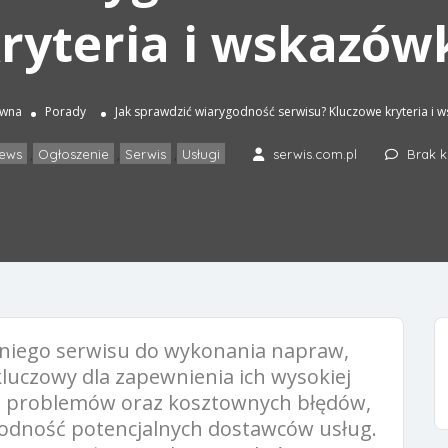
ryteria i wskazów
ówna
Porady
Jak sprawdzić wiarygodność serwisu? Kluczowe kryteria i 
ews
Ogłoszenie
Serwis
Usługi
serwis.com.pl
Brak 
,
,
,
niego serwisu do wykonania napraw,
kluczowy dla zapewnienia ich wysokiej
nąć problemów oraz kosztownych błędów,
godność potencjalnych dostawców usług.