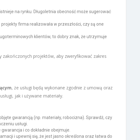
 istnieje na rynku. Długoletnia obecność może sugerować
 projekty firma realizowała w przeszłości, czy są one
ługoterminowych klientów, to dobry znak, że utrzymuje
dy zakończonych projektów, aby zweryfikować zakres
jącym
, że usługi będą wykonane zgodnie z umową oraz
ugi, jak i używane materiały.
 objęte gwarancją (np. materiały, robocizna). Sprawdź, czy
czeniu usługi.
 gwarancja i co dokładnie obejmuje.
macji i upewnij się, że jest jasno określona oraz łatwa do