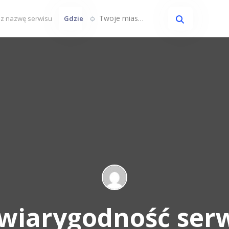
Twoje miasto...
Gdzie
 wiarygodność ser