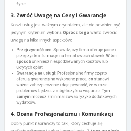
życie.
3. Zwróć Uwagę na Ceny i Gwarancje
Koszt usług jest ważnym czynnikiem, ale nie powinien być
jedynym kryterium wyboru.
Oprócz tego
warto zwrócić
uwagę na kilka innych aspektów:
Przejrzystość cen:
Sprawdź, czy firma oferuje jasne i
przejrzyste informacje na temat swoich stawek.
W ten
sposób
unikniesz niespodziewanych kosztów lub
ukrytych opłat.
Gwarancję na usługi:
Profesjonalne firmy często
oferują gwarancję na wykonane prace,
co
stanowi
ważne zabezpieczenie i daje pewność, że w razie
problemów będziesz mógł liczyć na wsparcie.
Tym
samym
możesz zminimalizować ryzyko dodatkowych
wydatków.
4. Ocena Profesjonalizmu i Komunikacji
Dobry punkt naprawczy to taki, który cechuje się
profesjonalizmem i dobrą komunikacją.
Z tego względu