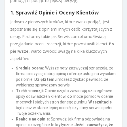
pomogą Ci podjąć najlepszą decyzję.
1. Sprawdź Opinie i Oceny Klientów
Jednym z pierwszych kroków, które warto podjąć, jest
zapoznanie się z opiniami innych osób korzystających z
usług. Platformy takie jak Serwis.com.pl umożliwiają
przeglądanie ocen i recenzji, które pozostawili klienci.
Po
pierwsze
, warto zwrócić uwagę na kilka kluczowych
aspektów:
Średnią ocenę:
Wyższe noty zazwyczaj oznaczają, że
firma cieszy się dobrą opinią i oferuje usługi na wysokim
poziomie.
Dzięki temu
możesz zyskać pewność, że
wybierasz sprawdzony serwis.
Treść recenzji:
Opinie często zawierają szczegółowe
opisy doświadczeń klientów,
co
może pomóc w ocenie
mocnych i słabych stron danego punktu.
W rezultacie
,
będziesz w stanie lepiej ocenić, czy dany serwis spełni
Twoje oczekiwania.
Reakcje na opinie:
Sprawdź, jak firma odpowiada na
opinie, szczególnie te krytyczne.
Jeżeli zauważysz, że