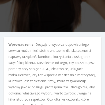
Wprowadzenie:
Decyzja o wyborze odpowiedniego
serwisu może mieć istotne znaczenie dla skuteczności
naprawy urządzeń, komfortu korzystania z usług oraz
satysfakcji klienta. Niezależnie od tego, czy potrzebujesz
pomocy przy sprzęcie AGD, elektronice, usługach
hydraulicznych, czy też wsparcia w dziedzinie motoryzacji,
kluczowe jest znalezienie firmy, która zagwarantuje
wysoką jakość obsługi i profesjonalizm. Dlatego też, aby
dokonać właściwego wyboru, warto zwrócić uwagę na
kilka istotnych aspektów. Oto kilka wskazówek, które