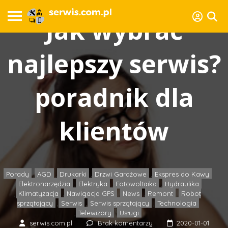
Jak wybrać
najlepszy serwis?
poradnik dla
klientów
Porady
AGD
Drukarki
Drzwi Garażowe
Ekspres do Kawy
,
,
,
,
Elektronarzędzia
Elektryka
Fotowoltaika
Hydraulika
,
,
,
,
Klimatyzacja
Nawigacja GPS
News
Remont
Robot
,
,
,
,
,
sprzątający
Serwis
Serwis sprzątający
Technologia
,
,
,
Telewizory
Usługi
,
,
serwis.com.pl
Brak komentarzy
2020-01-01