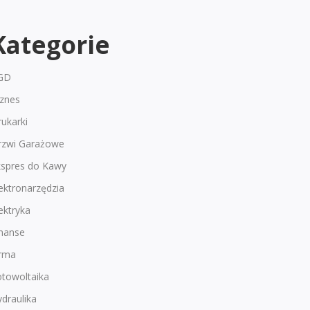
Kategorie
GD
iznes
ukarki
rzwi Garażowe
kspres do Kawy
ektronarzędzia
ektryka
inanse
irma
otowoltaika
draulika