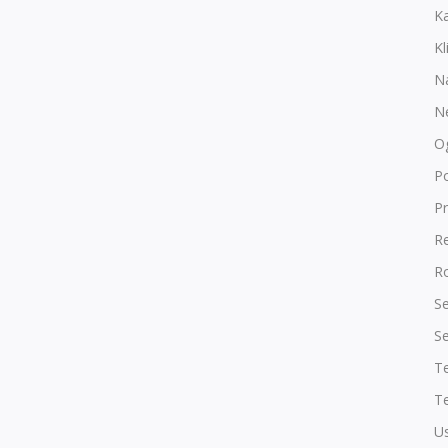
K
Kl
N
N
O
P
Pr
R
Ro
Se
Se
T
Te
Us