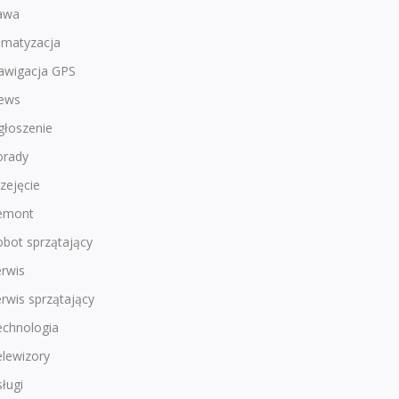
awa
imatyzacja
awigacja GPS
ews
głoszenie
orady
zejęcie
emont
bot sprzątający
rwis
rwis sprzątający
echnologia
lewizory
ługi