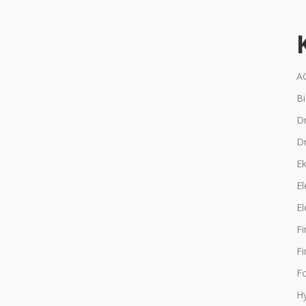
A
B
Dr
D
E
El
El
F
F
F
Hy