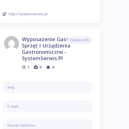
http://systemserwis.pl
Wyposażenie Gastronomii,
Odwiedź profil
Sprzęt I Urządzenia
Gastronomiczne -
SystemSerwis.pl
1
0
0