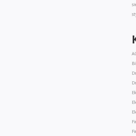
si
s
A
B
Dr
D
E
El
El
F
F