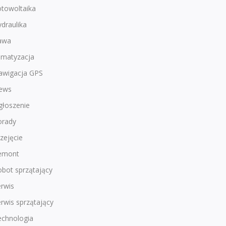
otowoltaika
draulika
awa
imatyzacja
awigacja GPS
ews
głoszenie
orady
zejęcie
emont
bot sprzątający
rwis
rwis sprzątający
echnologia