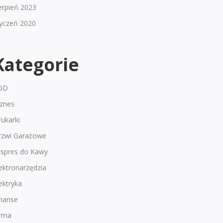
erpień 2023
tyczeń 2020
Kategorie
GD
iznes
ukarki
rzwi Garażowe
kspres do Kawy
ektronarzędzia
ektryka
inanse
irma