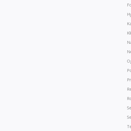
F
Hy
K
Kl
N
N
O
P
Pr
R
Ro
Se
Se
T