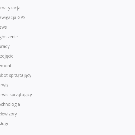
imatyzacja
awigacja GPS
ews
głoszenie
orady
zejęcie
emont
bot sprzątający
rwis
rwis sprzątający
echnologia
lewizory
ługi