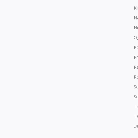
Kl
N
N
O
P
Pr
R
Ro
Se
Se
T
Te
Us