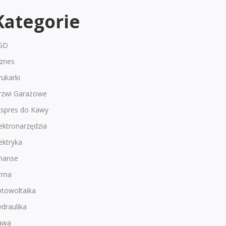
Kategorie
GD
iznes
ukarki
rzwi Garażowe
kspres do Kawy
ektronarzędzia
ektryka
inanse
irma
otowoltaika
draulika
awa