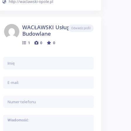
http://waclawski-opole.pl
WACŁAWSKI Usługi
Odwiedź profil
Budowlane
1
0
0