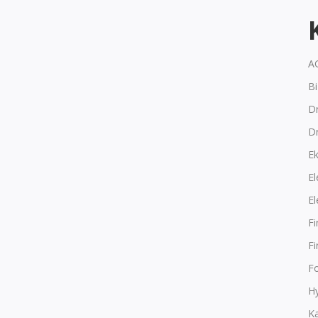
A
B
Dr
D
E
El
El
F
F
F
Hy
K