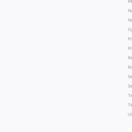
Kl
N
N
O
P
Pr
R
Ro
Se
Se
T
Te
Us