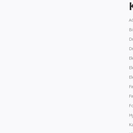
A
B
Dr
D
E
El
El
F
F
F
Hy
K