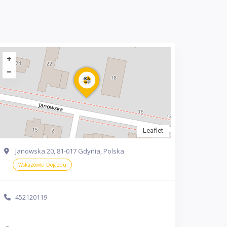
Leaflet
Janowska 20, 81-017 Gdynia, Polska
Wskazówki Dojazdu
452120119