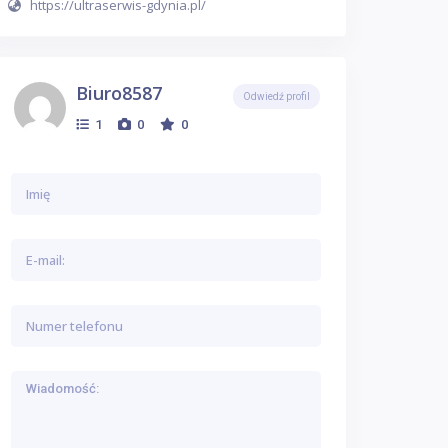
https://ultraserwis-gdynia.pl/
Biuro8587
Odwiedź profil
1
0
0