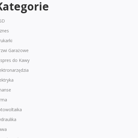
Kategorie
GD
iznes
ukarki
rzwi Garażowe
kspres do Kawy
ektronarzędzia
ektryka
inanse
irma
otowoltaika
draulika
awa