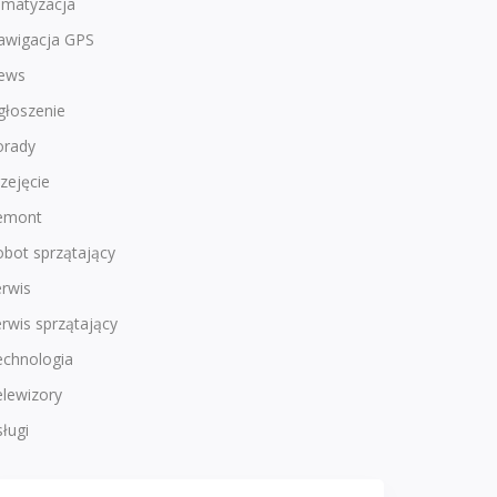
imatyzacja
awigacja GPS
ews
głoszenie
orady
zejęcie
emont
bot sprzątający
rwis
rwis sprzątający
echnologia
lewizory
ługi