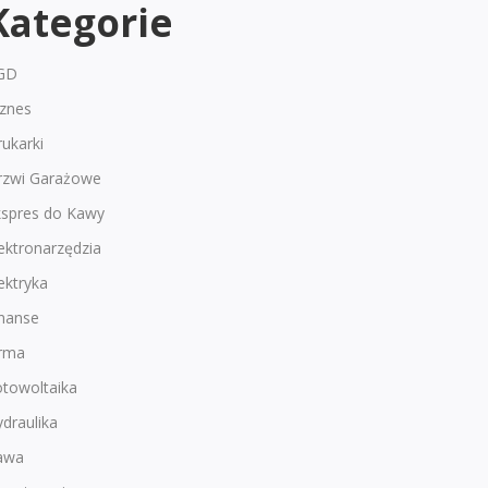
Kategorie
GD
iznes
ukarki
rzwi Garażowe
kspres do Kawy
ektronarzędzia
ektryka
inanse
irma
otowoltaika
draulika
awa