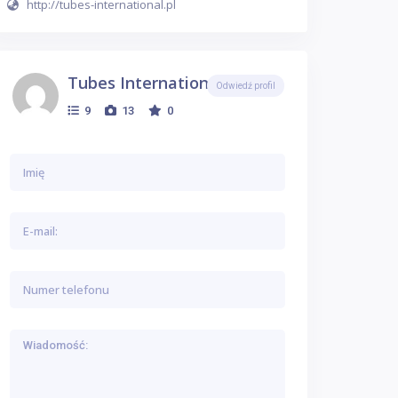
http://tubes-international.pl
Tubes International
Odwiedź profil
9
13
0