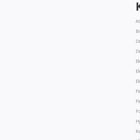
A
B
Dr
D
E
El
El
F
F
F
Hy
K