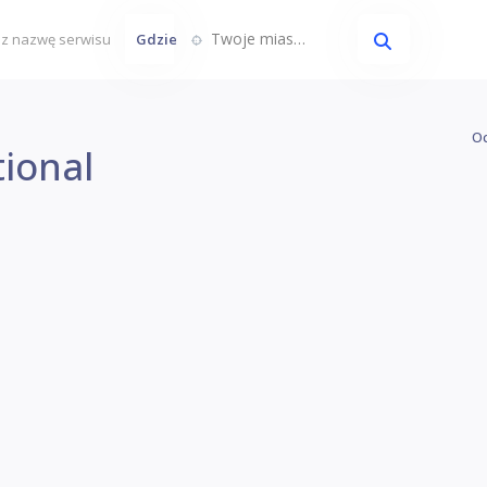
Twoje miasto...
Gdzie
Oc
ional