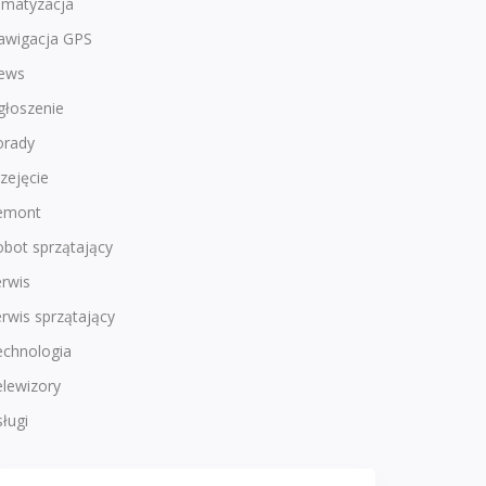
imatyzacja
awigacja GPS
ews
głoszenie
orady
zejęcie
emont
bot sprzątający
rwis
rwis sprzątający
echnologia
lewizory
ługi