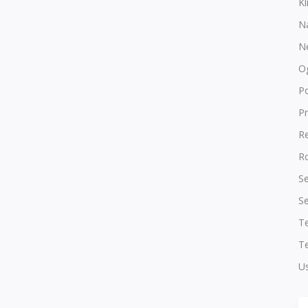
Kl
N
N
O
P
Pr
R
Ro
Se
Se
T
Te
Us