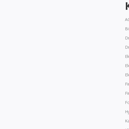
A
B
Dr
D
E
El
El
F
F
F
Hy
K