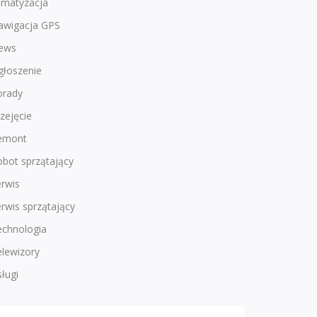
imatyzacja
awigacja GPS
ews
głoszenie
orady
zejęcie
emont
bot sprzątający
rwis
rwis sprzątający
echnologia
lewizory
ługi