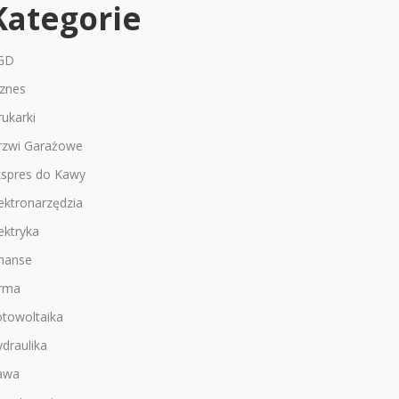
Kategorie
GD
iznes
ukarki
rzwi Garażowe
kspres do Kawy
ektronarzędzia
ektryka
inanse
irma
otowoltaika
draulika
awa