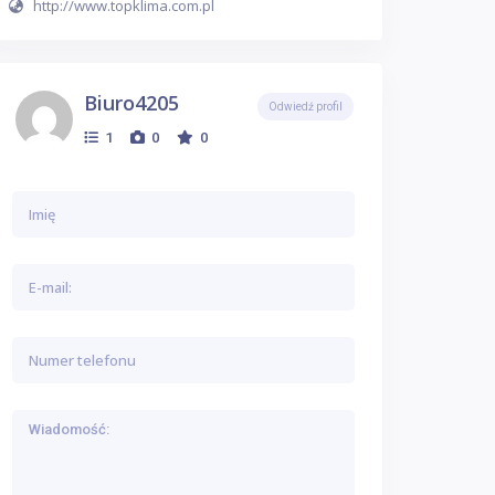
http://www.topklima.com.pl
Biuro4205
Odwiedź profil
1
0
0