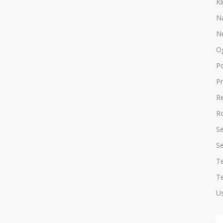
Kl
N
N
O
P
Pr
R
Ro
Se
Se
T
Te
Us