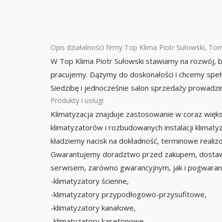
Opis działalności firmy Top Klima Piotr Sułowski, Tom
W Top Klima Piotr Sułowski stawiamy na rozwój, 
pracujemy. Dążymy do doskonałości i chcemy speł
Siedzibę i jednocześnie salon sprzedaży prowadzi
Produkty i usługi
Klimatyzacja znajduje zastosowanie w coraz więk
klimatyzatorów i rozbudowanych instalacji klimaty
kładziemy nacisk na dokładność, terminowe realizo
Gwarantujemy doradztwo przed zakupem, dostawy 
serwisem, zarówno gwarancyjnym, jak i pogwaran
-klimatyzatory ścienne,
-klimatyzatory przypodłogowo-przysufitowe,
-klimatyzatory kanałowe,
-klimatyzatory kasetonowe.