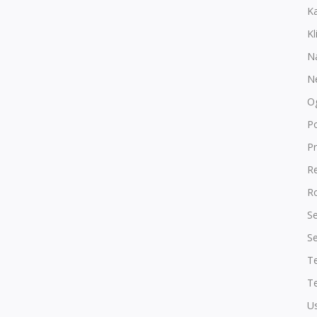
K
Kl
N
N
O
P
Pr
R
Ro
Se
Se
T
Te
Us