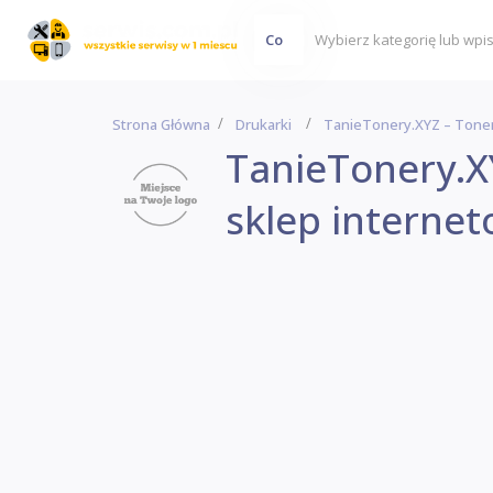
Co
Strona Główna
Drukarki
TanieTonery.XYZ – Toner
TanieTonery.X
sklep interne