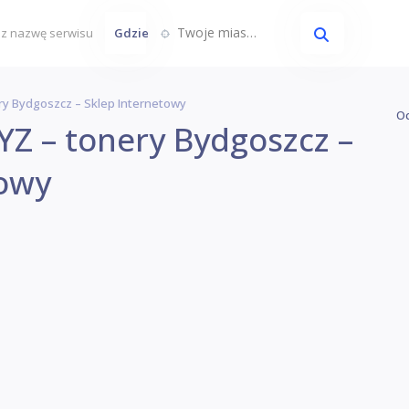
Twoje miasto...
Gdzie
y Bydgoszcz – Sklep Internetowy
Oc
YZ – tonery Bydgoszcz –
towy