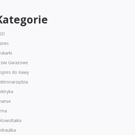
Kategorie
GD
iznes
ukarki
rzwi Garażowe
kspres do Kawy
ektronarzędzia
ektryka
inanse
irma
otowoltaika
draulika