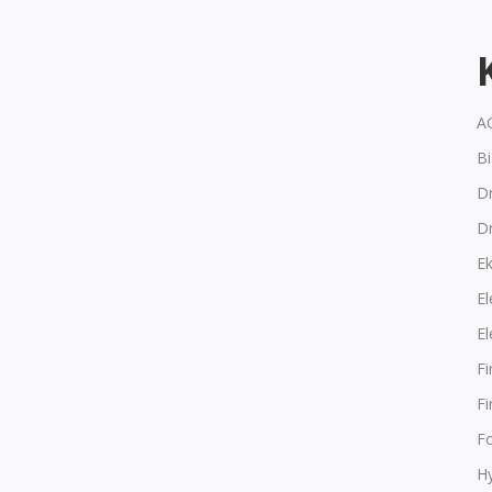
A
B
Dr
D
E
El
El
F
F
F
Hy