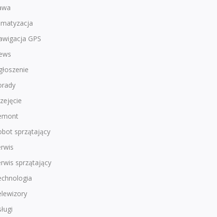
awa
imatyzacja
awigacja GPS
ews
głoszenie
orady
zejęcie
emont
bot sprzątający
rwis
rwis sprzątający
echnologia
lewizory
ługi