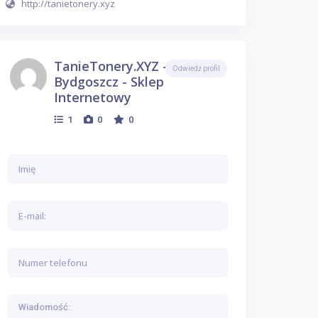
http://tanietonery.xyz
TanieTonery.XYZ - Tonery
Odwiedź profil
Bydgoszcz - Sklep
Internetowy
1
0
0