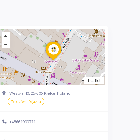
Leaflet
Wesoła 40, 25-305 Kielce, Poland
Wskazówki Dojazdu
+48661999771