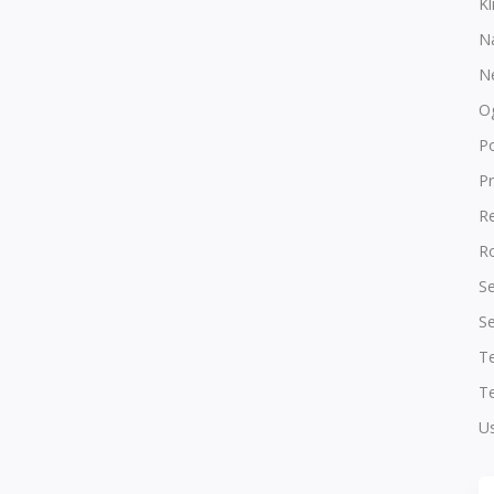
Kl
N
N
O
P
Pr
R
Ro
Se
Se
T
Te
Us