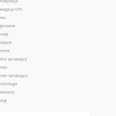
imatyzacja
awigacja GPS
ews
głoszenie
orady
zejęcie
emont
bot sprzątający
rwis
rwis sprzątający
echnologia
lewizory
ługi