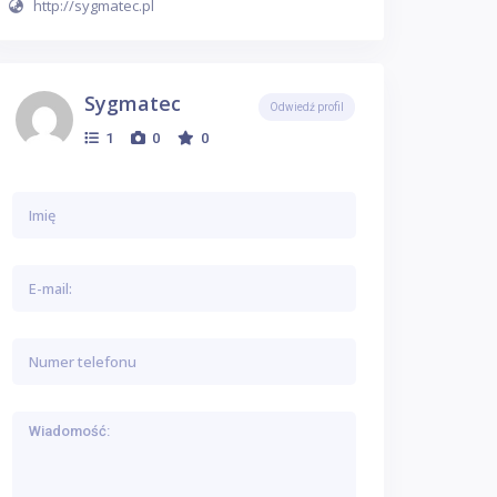
http://sygmatec.pl
Sygmatec
Odwiedź profil
1
0
0