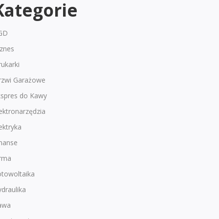
Kategorie
GD
iznes
ukarki
rzwi Garażowe
kspres do Kawy
ektronarzędzia
ektryka
inanse
irma
otowoltaika
draulika
awa