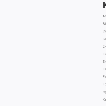
A
B
Dr
D
E
El
El
F
F
F
Hy
K