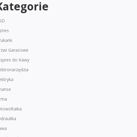
Kategorie
GD
iznes
ukarki
rzwi Garażowe
kspres do Kawy
ektronarzędzia
ektryka
inanse
irma
otowoltaika
draulika
awa