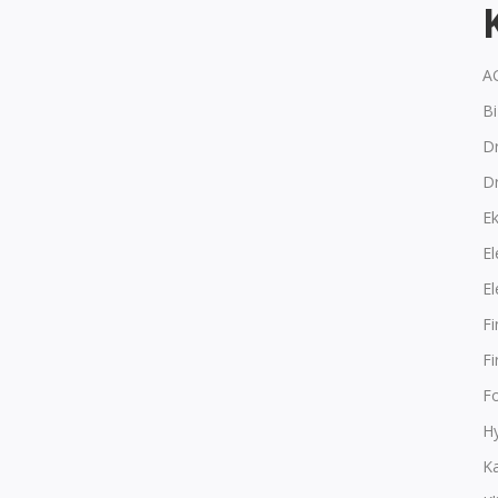
A
B
Dr
D
E
El
El
F
F
F
Hy
K