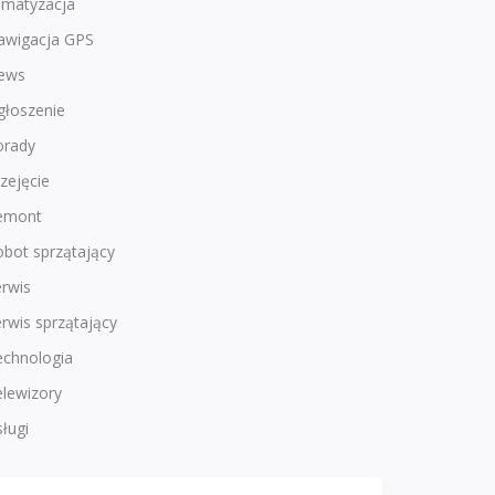
imatyzacja
awigacja GPS
ews
głoszenie
orady
zejęcie
emont
bot sprzątający
rwis
rwis sprzątający
echnologia
lewizory
ługi