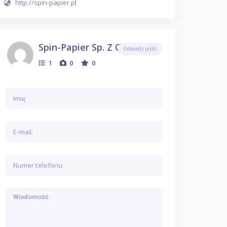
http://spin-papier.pl
Spin-Papier Sp. Z O.o.
Odwiedź profil
1
0
0