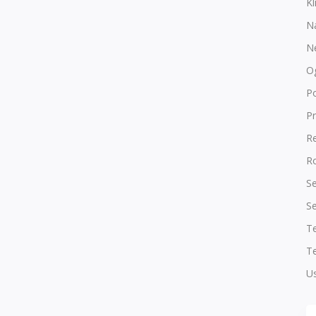
Kl
N
N
O
P
Pr
R
Ro
Se
Se
T
Te
Us