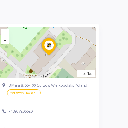
Leaflet
8 Maja 8, 66-400 Gorzów Wielkopolski, Poland
Wskazówki Dojazdu
+48957206620