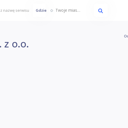
Twoje miasto...
Gdzie
Oc
 z o.o.