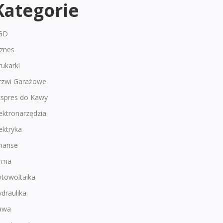
Kategorie
GD
iznes
ukarki
rzwi Garażowe
kspres do Kawy
ektronarzędzia
ektryka
inanse
irma
otowoltaika
draulika
awa