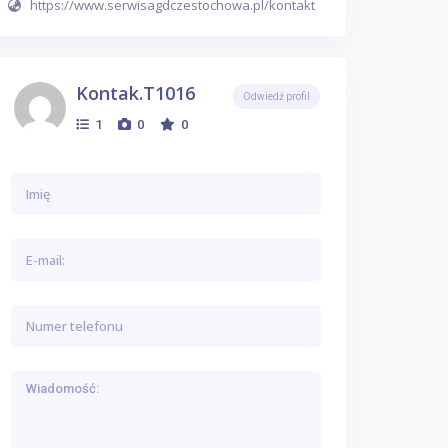
https://www.serwisagdczestochowa.pl/kontakt
Kontak.t1016
Odwiedź profil
1
0
0