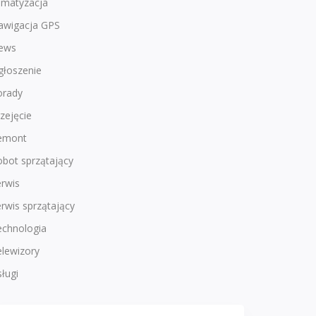
imatyzacja
awigacja GPS
ews
głoszenie
orady
zejęcie
emont
bot sprzątający
rwis
rwis sprzątający
echnologia
lewizory
ługi