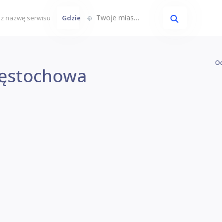
Twoje miasto...
Gdzie
Oc
zęstochowa