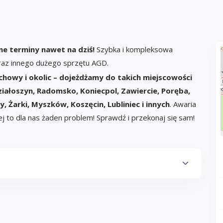
e terminy nawet na dziś!
Szybka i kompleksowa
raz innego dużego sprzętu AGD.
chowy i okolic – dojeżdżamy do takich miejscowości
Działoszyn, Radomsko, Koniecpol, Zawiercie, Poręba,
y, Żarki, Myszków, Koszęcin, Lubliniec i innych
.
Awaria
nej to dla nas żaden problem! Sprawdź i przekonaj się sam!