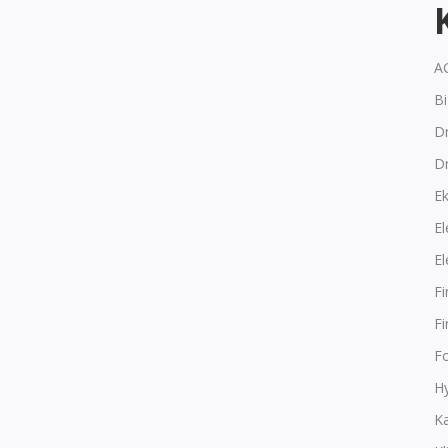
A
B
Dr
D
E
El
El
F
F
F
Hy
K