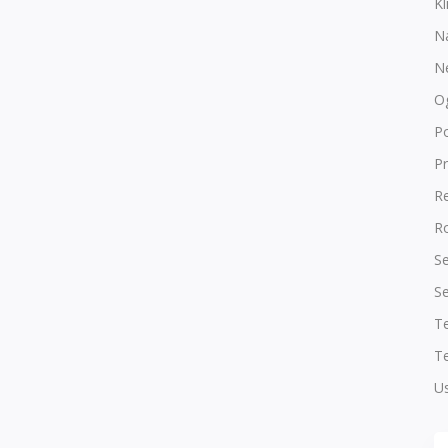
Kl
N
N
O
P
Pr
R
Ro
Se
Se
T
Te
Us