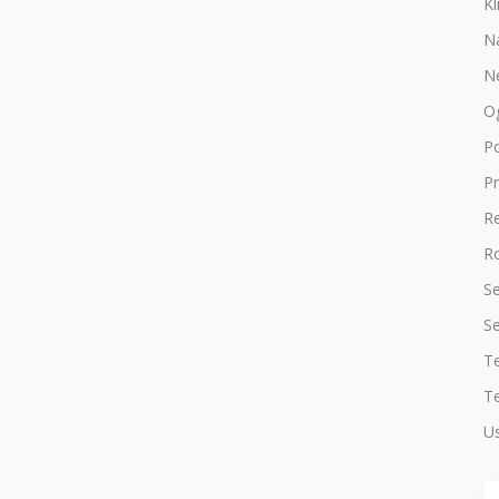
Kl
N
N
O
P
Pr
R
Ro
Se
Se
T
Te
Us