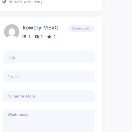
http://rowermevo.pl
Rowery MEVO
Odwiedź profil
1
0
0