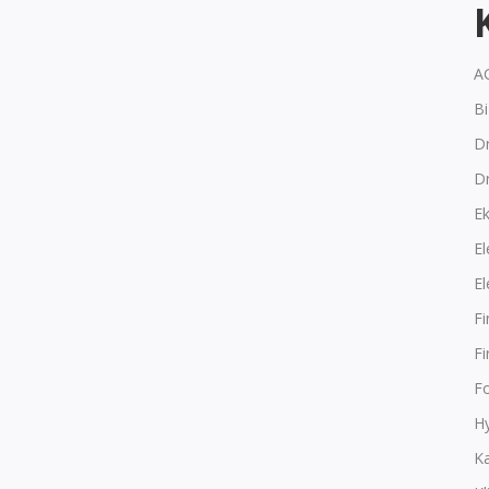
A
B
Dr
D
E
El
El
F
F
F
Hy
K