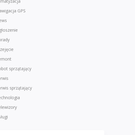
imatyzacja
awigacja GPS
ews
głoszenie
orady
zejęcie
emont
bot sprzątający
rwis
rwis sprzątający
echnologia
lewizory
ługi