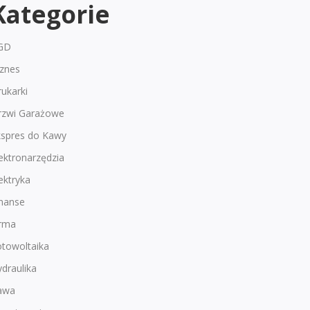
Kategorie
GD
iznes
ukarki
rzwi Garażowe
kspres do Kawy
ektronarzędzia
ektryka
inanse
irma
otowoltaika
draulika
awa