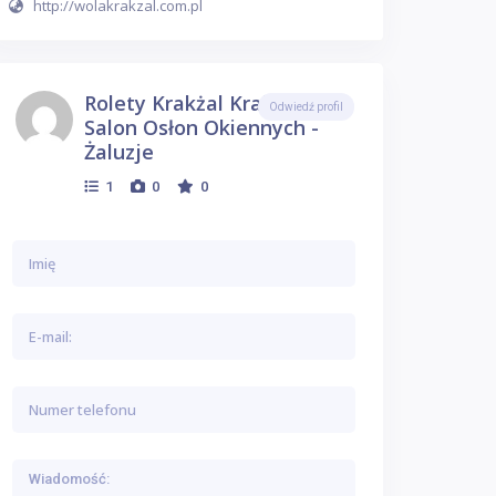
http://wolakrakzal.com.pl
Rolety Krakżal Kraków -
Odwiedź profil
Salon Osłon Okiennych -
Żaluzje
1
0
0