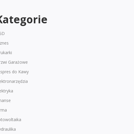
Kategorie
GD
iznes
ukarki
rzwi Garażowe
kspres do Kawy
ektronarzędzia
ektryka
inanse
irma
otowoltaika
draulika