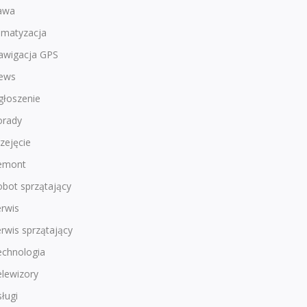
awa
imatyzacja
awigacja GPS
ews
głoszenie
orady
zejęcie
emont
bot sprzątający
rwis
rwis sprzątający
echnologia
lewizory
ługi