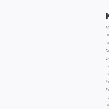
A
B
Dr
D
E
El
El
F
F
F
Hy