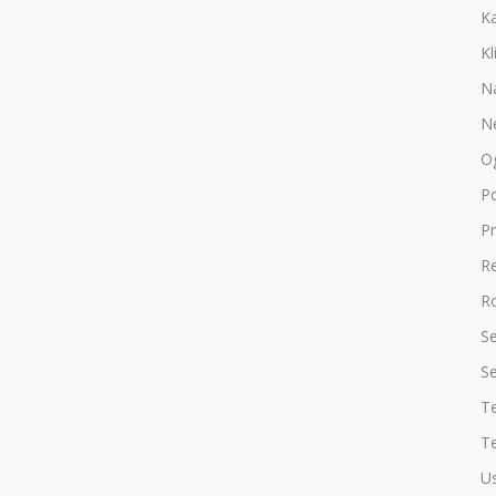
K
Kl
N
N
O
P
Pr
R
Ro
Se
Se
T
Te
Us