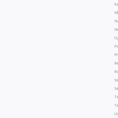
K
Kl
N
N
O
P
Pr
R
Ro
Se
Se
T
Te
Us