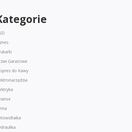
Kategorie
GD
iznes
ukarki
rzwi Garażowe
kspres do Kawy
ektronarzędzia
ektryka
inanse
irma
otowoltaika
draulika