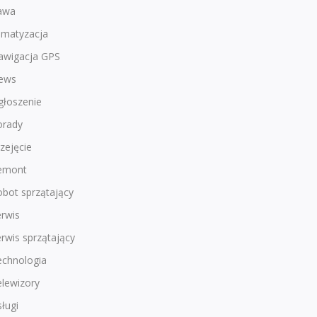
awa
imatyzacja
awigacja GPS
ews
głoszenie
orady
zejęcie
emont
bot sprzątający
rwis
rwis sprzątający
echnologia
lewizory
ługi