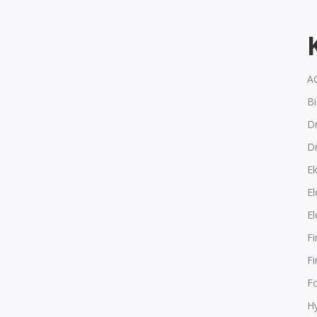
A
B
Dr
D
E
El
El
F
F
F
Hy