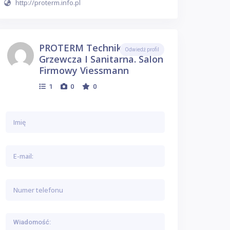
http://proterm.info.pl
PROTERM Technika
Odwiedź profil
Grzewcza I Sanitarna. Salon
Firmowy Viessmann
1
0
0