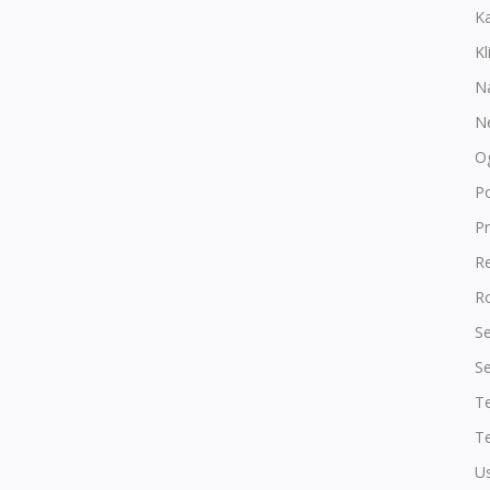
K
Kl
N
N
O
P
Pr
R
Ro
Se
Se
T
Te
Us