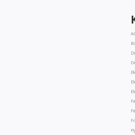
A
B
Dr
D
E
El
El
F
F
F
Hy