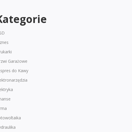
Kategorie
GD
iznes
ukarki
rzwi Garażowe
kspres do Kawy
ektronarzędzia
ektryka
inanse
irma
otowoltaika
draulika