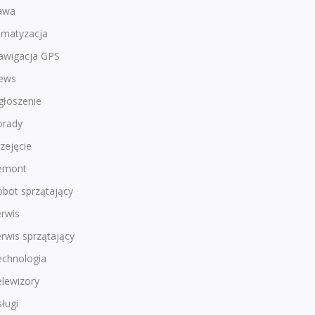
awa
imatyzacja
awigacja GPS
ews
głoszenie
orady
zejęcie
emont
bot sprzątający
rwis
rwis sprzątający
echnologia
lewizory
ługi