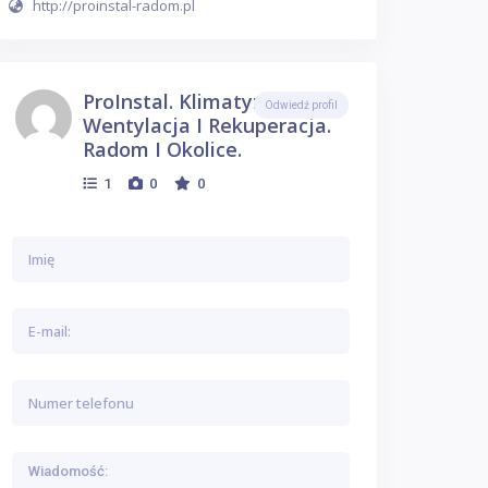
http://proinstal-radom.pl
ProInstal. Klimatyzacja,
Odwiedź profil
Wentylacja I Rekuperacja.
Radom I Okolice.
1
0
0