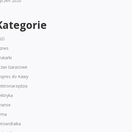
tyczeń 2020
Kategorie
GD
iznes
ukarki
rzwi Garażowe
kspres do Kawy
ektronarzędzia
ektryka
inanse
irma
otowoltaika