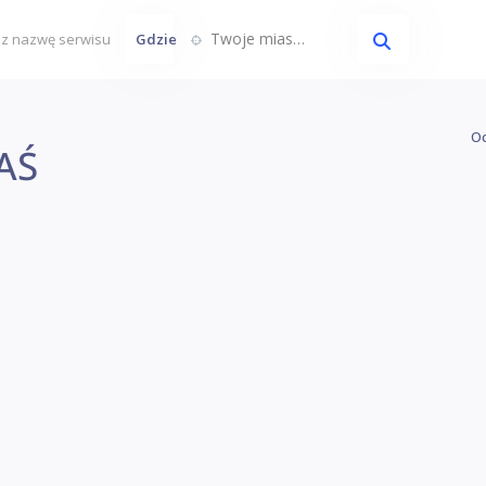
Twoje miasto...
Gdzie
Oc
AŚ