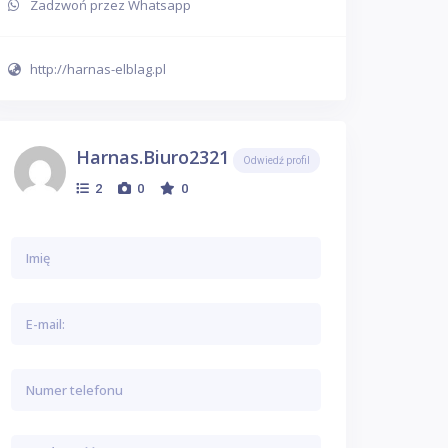
Zadzwoń przez Whatsapp
http://harnas-elblag.pl
Harnas.biuro2321
Odwiedź profil
2
0
0