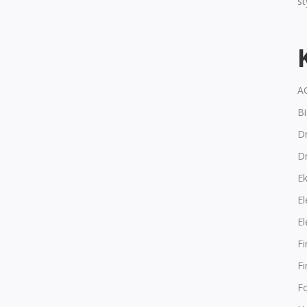
s
A
B
Dr
D
E
El
El
F
F
F