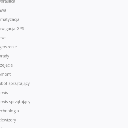
draulika
awa
imatyzacja
awigacja GPS
ews
głoszenie
orady
zejęcie
emont
bot sprzątający
rwis
rwis sprzątający
echnologia
lewizory