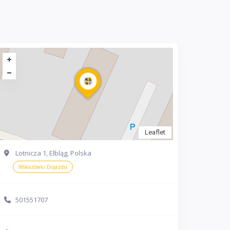
Leaflet
Lotnicza 1, Elbląg, Polska
Wskazówki Dojazdu
501551707