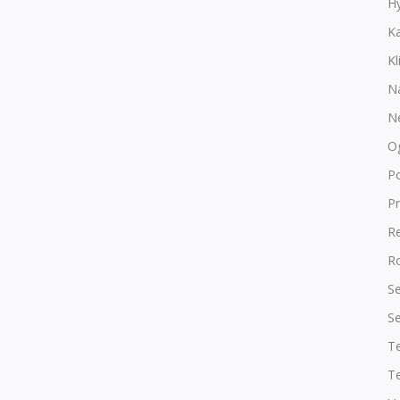
Hy
K
Kl
N
N
O
P
Pr
R
Ro
Se
Se
T
Te