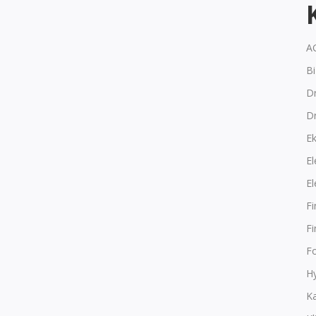
A
B
Dr
D
E
El
El
F
F
F
Hy
K