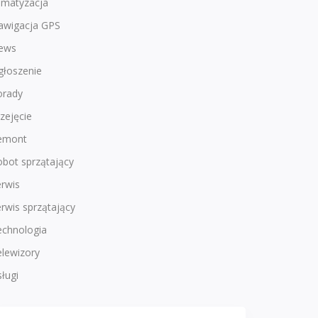
imatyzacja
awigacja GPS
ews
głoszenie
orady
zejęcie
emont
bot sprzątający
rwis
rwis sprzątający
echnologia
lewizory
ługi