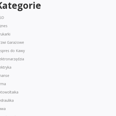
Kategorie
GD
iznes
ukarki
rzwi Garażowe
kspres do Kawy
ektronarzędzia
ektryka
inanse
irma
otowoltaika
draulika
awa