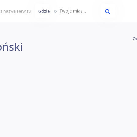
Twoje miasto...
Gdzie
Oc
oński