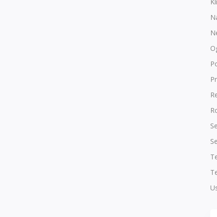
Kl
N
N
O
P
Pr
R
Ro
Se
Se
T
Te
Us