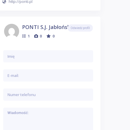
http://ponti.pl
PONTI S.j. Jabłoński
Odwiedź profil
1
0
0