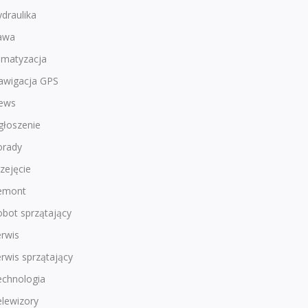
draulika
awa
imatyzacja
awigacja GPS
ews
głoszenie
orady
zejęcie
emont
bot sprzątający
rwis
rwis sprzątający
echnologia
lewizory