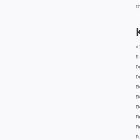
s
A
B
Dr
D
E
El
El
F
F
F