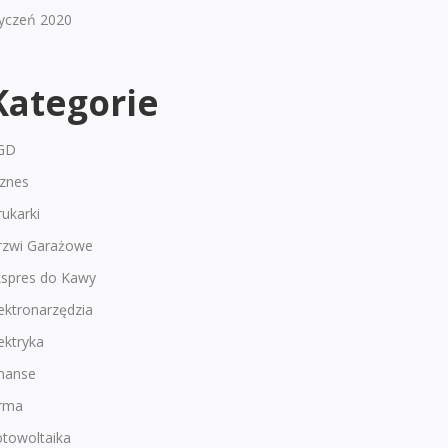
tyczeń 2020
Kategorie
GD
iznes
ukarki
rzwi Garażowe
kspres do Kawy
ektronarzędzia
ektryka
inanse
irma
otowoltaika