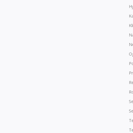
Hy
K
Kl
N
N
O
P
Pr
R
Ro
Se
Se
T
Te