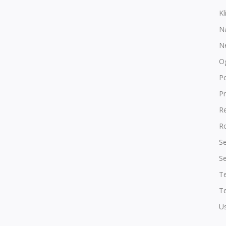
Kl
N
N
O
P
Pr
R
Ro
Se
Se
T
Te
Us