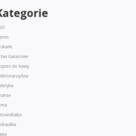
Kategorie
GD
iznes
ukarki
rzwi Garażowe
kspres do Kawy
ektronarzędzia
ektryka
inanse
irma
otowoltaika
draulika
awa