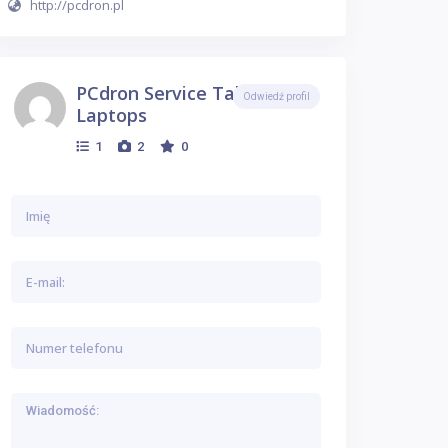
http://pcdron.pl
PCdron Service Tablet PC
Odwiedź profil
Laptops
1
2
0