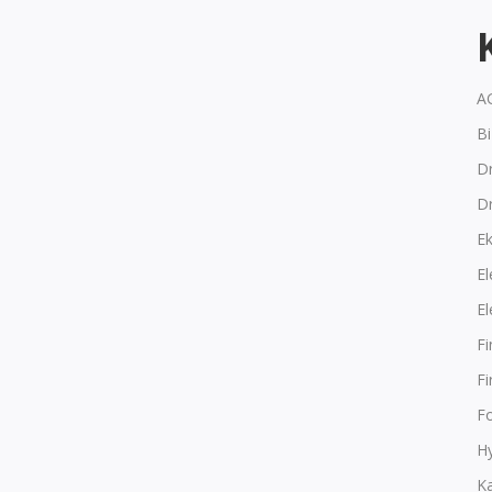
A
B
Dr
D
E
El
El
F
F
F
Hy
K