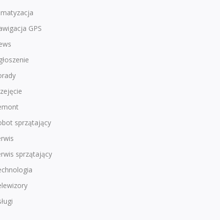
imatyzacja
awigacja GPS
ews
głoszenie
orady
zejęcie
emont
bot sprzątający
rwis
rwis sprzątający
echnologia
lewizory
ługi