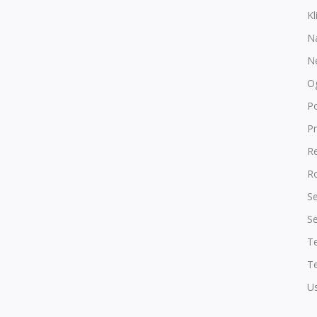
Kl
N
N
O
P
Pr
R
Ro
Se
Se
T
Te
Us