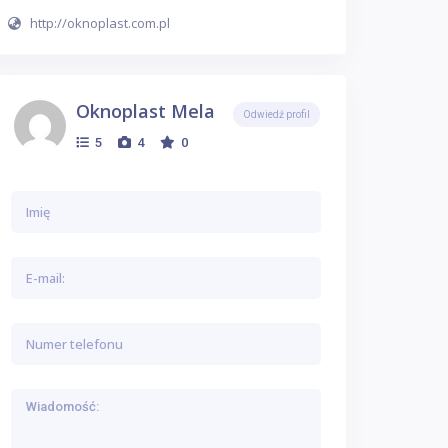
http://oknoplast.com.pl
Oknoplast Mela
Odwiedź profil
5
4
0