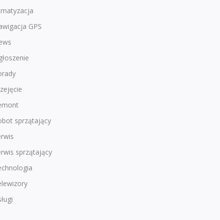
imatyzacja
awigacja GPS
ews
głoszenie
orady
zejęcie
emont
bot sprzątający
rwis
rwis sprzątający
echnologia
lewizory
ługi