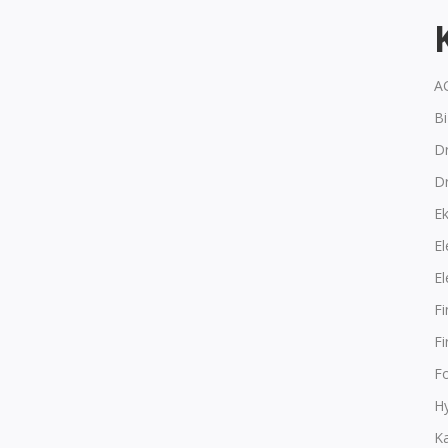
A
B
Dr
D
E
El
El
F
F
F
Hy
K