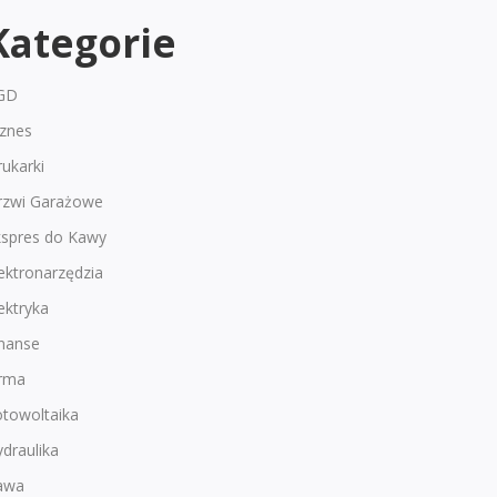
Kategorie
GD
iznes
ukarki
rzwi Garażowe
kspres do Kawy
ektronarzędzia
ektryka
inanse
irma
otowoltaika
draulika
awa