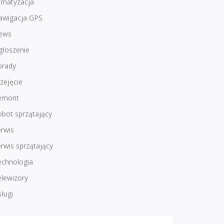
imatyzacja
awigacja GPS
ews
głoszenie
orady
zejęcie
emont
bot sprzątający
rwis
rwis sprzątający
echnologia
lewizory
ługi