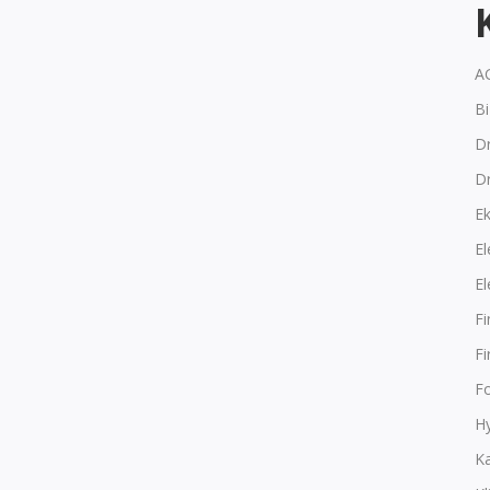
A
B
Dr
D
E
El
El
F
F
F
Hy
K