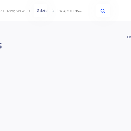
Twoje miasto...
Gdzie
Oc
s