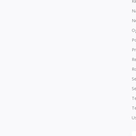
Kl
N
N
O
P
Pr
R
Ro
Se
Se
T
Te
Us