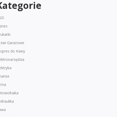
Kategorie
GD
iznes
ukarki
rzwi Garażowe
kspres do Kawy
ektronarzędzia
ektryka
inanse
irma
otowoltaika
draulika
awa