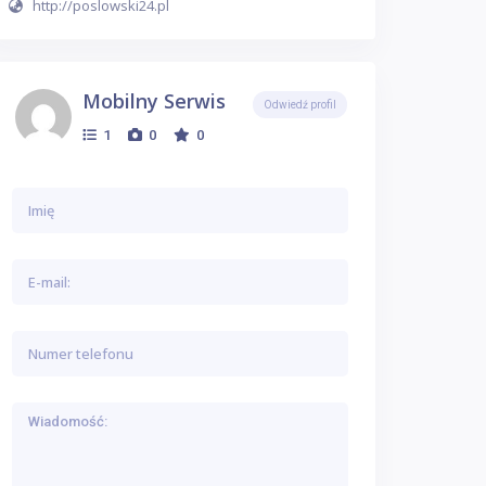
http://poslowski24.pl
Mobilny Serwis
Odwiedź profil
1
0
0