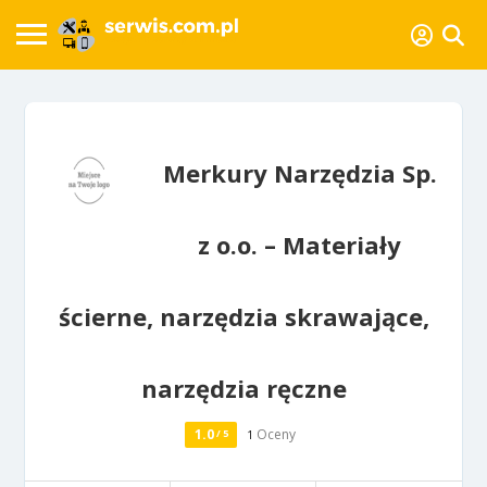
Merkury Narzędzia Sp.
z o.o. – Materiały
ścierne, narzędzia skrawające,
narzędzia ręczne
1.0
Oceny
/ 5
1