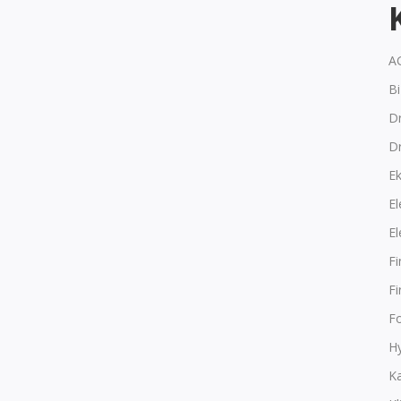
A
B
Dr
D
E
El
El
F
F
F
Hy
K