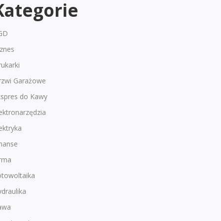
Kategorie
GD
iznes
ukarki
rzwi Garażowe
kspres do Kawy
ektronarzędzia
ektryka
inanse
irma
otowoltaika
draulika
awa