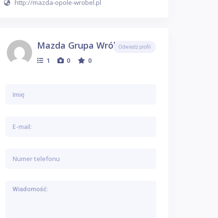
http://mazda-opole-wrobel.pl
Mazda Grupa Wróbel
Odwiedź profil
1
0
0