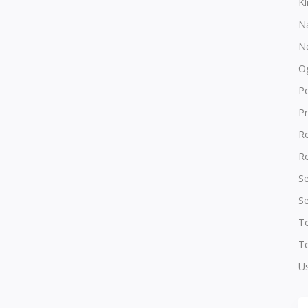
Kl
N
N
O
P
Pr
R
Ro
Se
Se
T
Te
Us