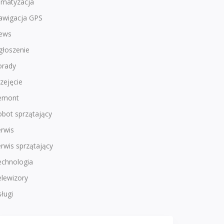
imatyzacja
awigacja GPS
ews
głoszenie
orady
zejęcie
emont
bot sprzątający
rwis
rwis sprzątający
echnologia
lewizory
ługi