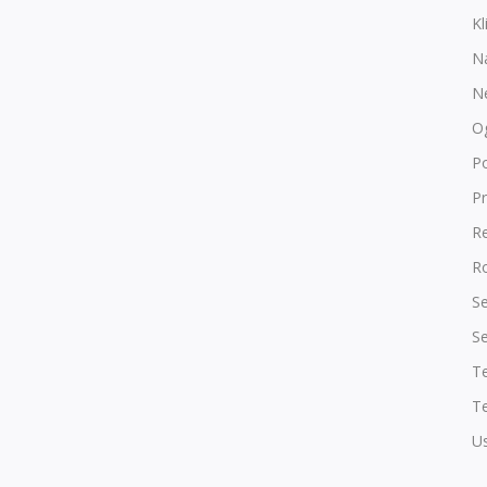
Kl
N
N
O
P
Pr
R
Ro
Se
Se
T
Te
Us