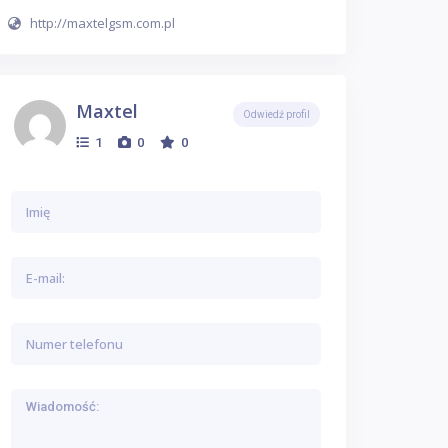
http://maxtelgsm.com.pl
Maxtel
Odwiedź profil
1
0
0