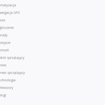
imatyzacja
awigacja GPS
ews
głoszenie
orady
zejęcie
emont
bot sprzątający
rwis
rwis sprzątający
echnologia
lewizory
ługi