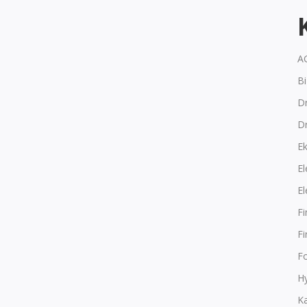
A
B
Dr
D
E
El
El
F
F
F
Hy
K