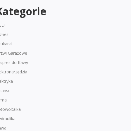
Kategorie
GD
iznes
ukarki
rzwi Garażowe
kspres do Kawy
ektronarzędzia
ektryka
inanse
irma
otowoltaika
draulika
awa