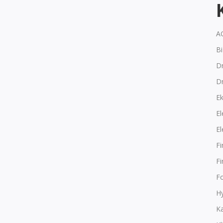
A
B
Dr
D
E
El
El
F
F
F
Hy
K