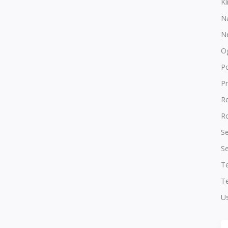
Kl
N
N
O
P
Pr
R
Ro
Se
Se
T
Te
Us