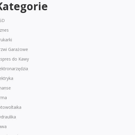
Kategorie
GD
iznes
ukarki
rzwi Garażowe
kspres do Kawy
ektronarzędzia
ektryka
inanse
irma
otowoltaika
draulika
awa