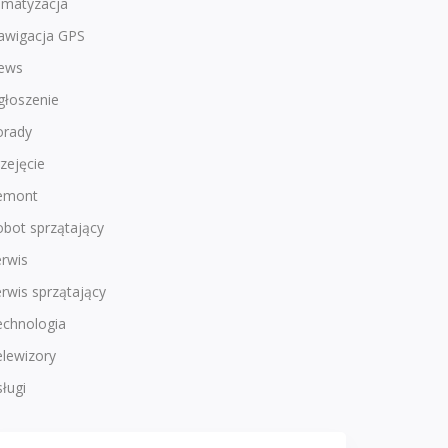
imatyzacja
awigacja GPS
ews
głoszenie
orady
zejęcie
emont
bot sprzątający
rwis
rwis sprzątający
echnologia
lewizory
ługi