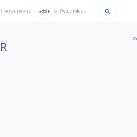
Twoje miasto...
Gdzie
Oc
R