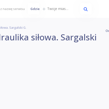
Twoje miasto...
Gdzie
łowa. Sargalski G.
Oc
aulika siłowa. Sargalski