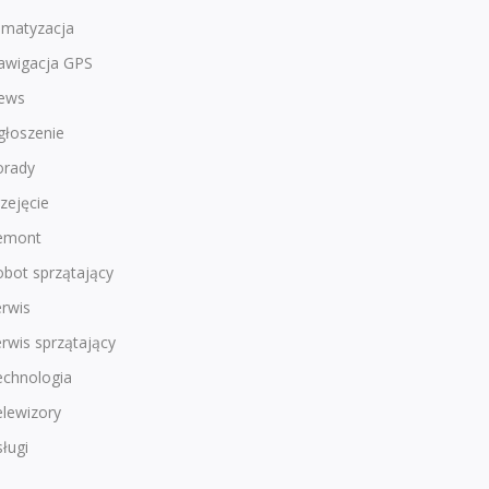
imatyzacja
awigacja GPS
ews
głoszenie
orady
zejęcie
emont
bot sprzątający
rwis
rwis sprzątający
echnologia
lewizory
ługi