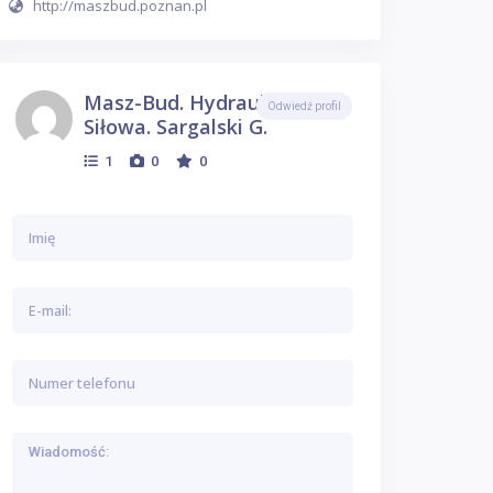
http://maszbud.poznan.pl
Masz-Bud. Hydraulika
Odwiedź profil
Siłowa. Sargalski G.
1
0
0