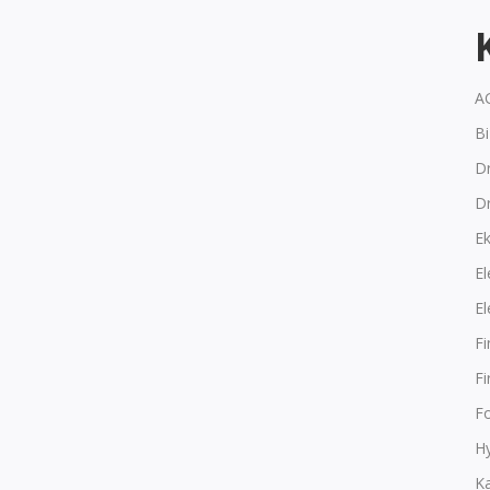
A
B
Dr
D
E
El
El
F
F
F
Hy
K