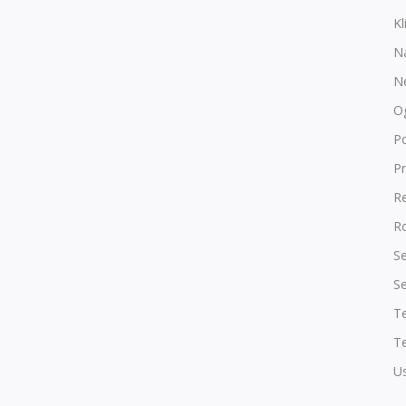
Kl
N
N
O
P
Pr
R
Ro
Se
Se
T
Te
Us