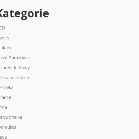
Kategorie
GD
iznes
ukarki
rzwi Garażowe
kspres do Kawy
ektronarzędzia
ektryka
inanse
irma
otowoltaika
draulika
awa