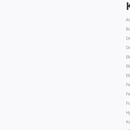
A
B
Dr
D
E
El
El
F
F
F
Hy
K