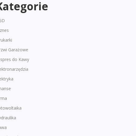
Kategorie
GD
iznes
ukarki
rzwi Garażowe
kspres do Kawy
ektronarzędzia
ektryka
inanse
irma
otowoltaika
draulika
awa