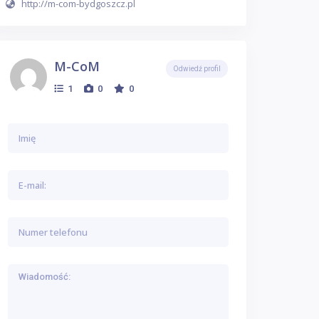
http://m-com-bydgoszcz.pl
M-CoM
Odwiedź profil
1
0
0