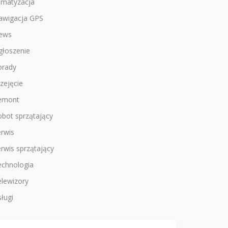
imatyzacja
awigacja GPS
ews
głoszenie
orady
zejęcie
emont
bot sprzątający
rwis
rwis sprzątający
echnologia
lewizory
ługi