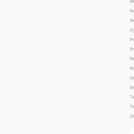
Kl
N
N
O
P
Pr
R
Ro
Se
Se
T
Te
Us