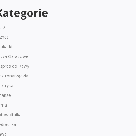
Kategorie
GD
iznes
ukarki
rzwi Garażowe
kspres do Kawy
ektronarzędzia
ektryka
inanse
irma
otowoltaika
draulika
awa