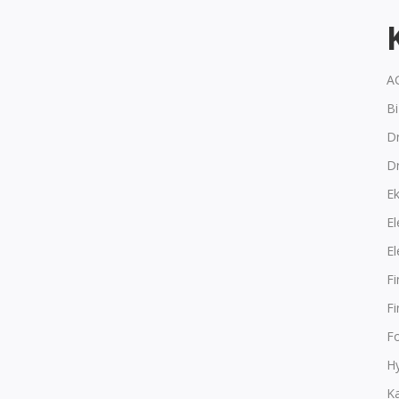
A
B
Dr
D
E
El
El
F
F
F
Hy
K