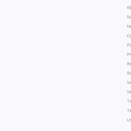
Kl
N
N
O
P
Pr
R
Ro
Se
Se
T
Te
Us