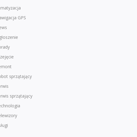
imatyzacja
awigacja GPS
ews
głoszenie
orady
zejęcie
emont
bot sprzątający
rwis
rwis sprzątający
echnologia
lewizory
ługi