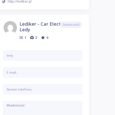
http://lediker.pl
Lediker - Car Electronics,
Odwiedź profil
Ledy
1
2
0