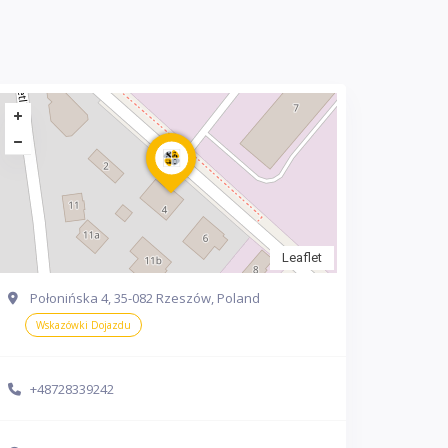
Leaflet
Połonińska 4, 35-082 Rzeszów, Poland
Wskazówki Dojazdu
+48728339242