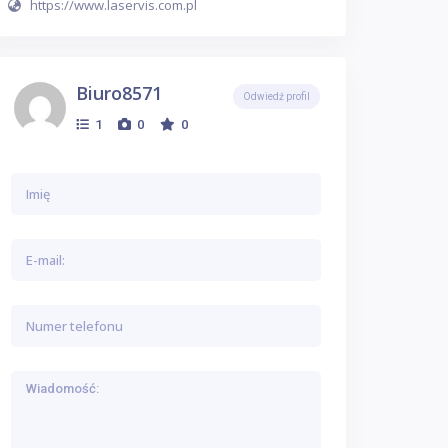
https://www.laservis.com.pl
Biuro8571
Odwiedź profil
1
0
0