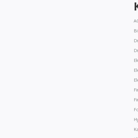
A
B
Dr
D
E
El
El
F
F
F
Hy
K