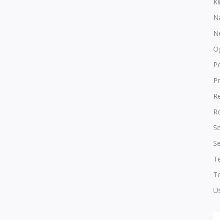
Kl
N
N
O
P
Pr
R
Ro
Se
Se
T
Te
Us