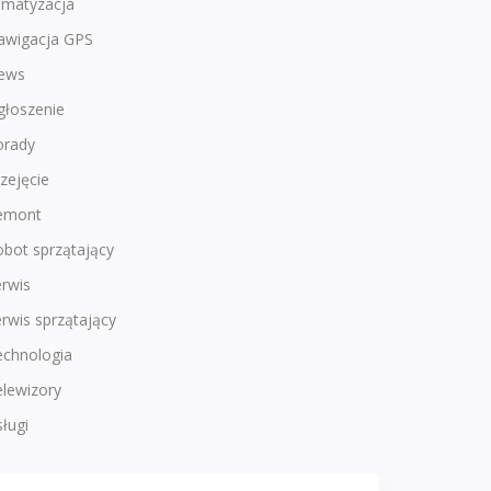
imatyzacja
awigacja GPS
ews
głoszenie
orady
zejęcie
emont
bot sprzątający
rwis
rwis sprzątający
echnologia
lewizory
ługi