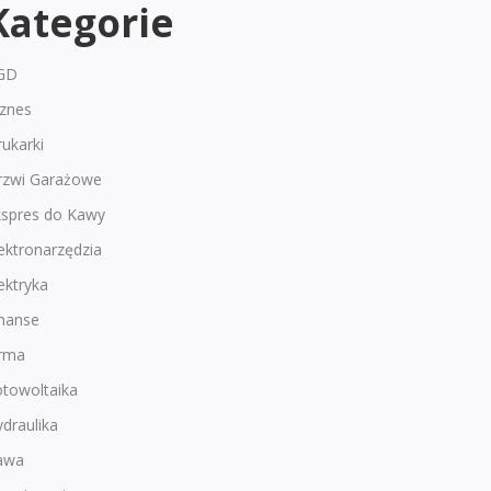
Kategorie
GD
iznes
ukarki
rzwi Garażowe
kspres do Kawy
ektronarzędzia
ektryka
inanse
irma
otowoltaika
draulika
awa