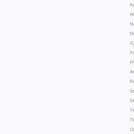
K
Kl
N
N
O
P
Pr
R
Ro
Se
Se
T
Te
Us