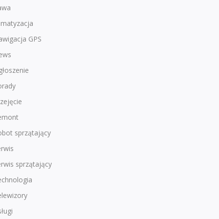
awa
imatyzacja
awigacja GPS
ews
głoszenie
orady
zejęcie
emont
bot sprzątający
rwis
rwis sprzątający
echnologia
lewizory
ługi