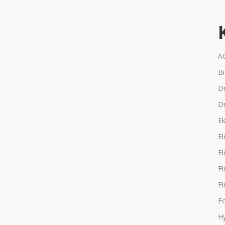
A
B
Dr
D
E
El
El
F
F
F
Hy