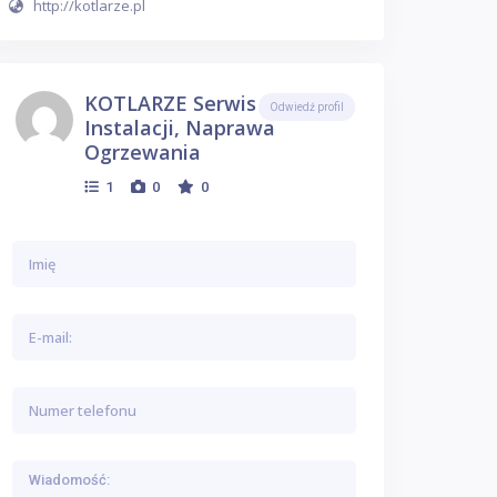
http://kotlarze.pl
KOTLARZE Serwis Kotłów I
Odwiedź profil
Instalacji, Naprawa
Ogrzewania
1
0
0