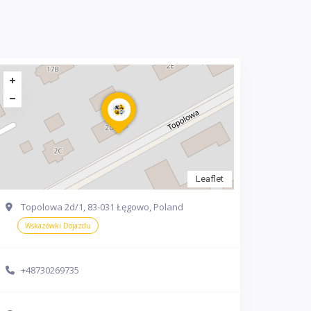
Leaflet
Topolowa 2d/1, 83-031 Łęgowo, Poland
Wskazówki Dojazdu
+48730269735