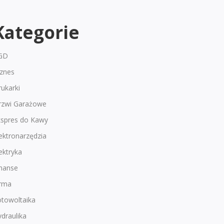
Kategorie
GD
iznes
ukarki
rzwi Garażowe
kspres do Kawy
ektronarzędzia
ektryka
inanse
irma
otowoltaika
draulika