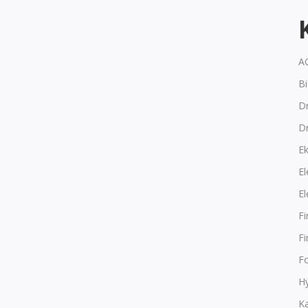
A
B
Dr
D
E
El
El
F
F
F
Hy
K