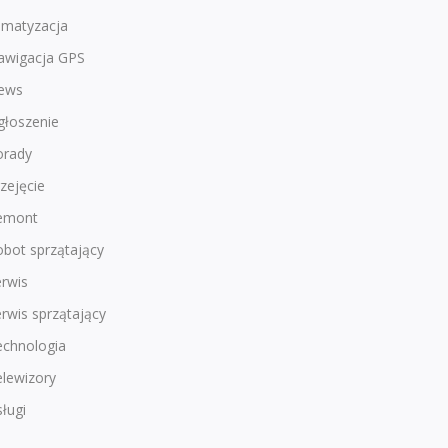
imatyzacja
awigacja GPS
ews
głoszenie
orady
zejęcie
emont
bot sprzątający
rwis
rwis sprzątający
echnologia
lewizory
ługi