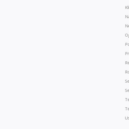
Kl
N
N
O
P
Pr
R
Ro
Se
Se
T
Te
Us