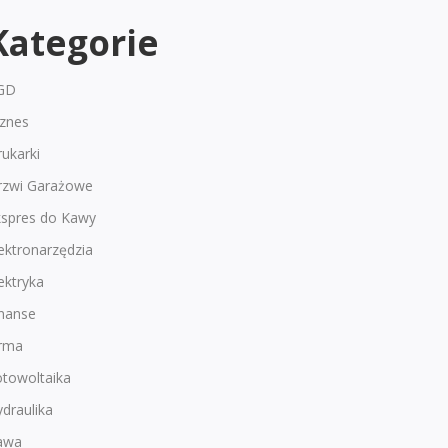
Kategorie
GD
iznes
ukarki
rzwi Garażowe
kspres do Kawy
ektronarzędzia
ektryka
inanse
irma
otowoltaika
draulika
awa