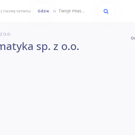
Twoje miasto...
Gdzie
Z O.o.
Oc
atyka sp. z o.o.