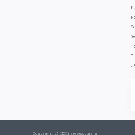
R
Ro
Se
Se
T
Te
Us
Copyright © 2025 serwis.com.pl