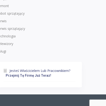
emont
bot sprzątający
rwis
rwis sprzątający
echnologia
lewizory
ługi
Jesteś Właścicielem Lub Pracownikiem?
Przejmij Tę Firmę Już Teraz!