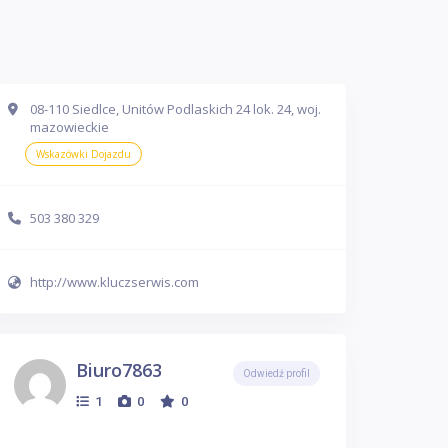
08-110 Siedlce, Unitów Podlaskich 24 lok. 24, woj.
mazowieckie
Wskazówki Dojazdu
503 380 329
http://www.kluczserwis.com
Biuro7863
Odwiedź profil
1
0
0