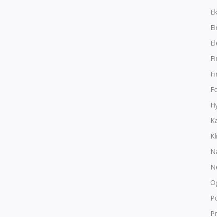
E
El
El
F
F
F
Hy
K
Kl
N
N
O
P
Pr