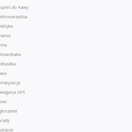
kspres do Kawy
ektronarzędzia
ektryka
inanse
irma
otowoltaika
draulika
awa
imatyzacja
awigacja GPS
ews
głoszenie
orady
zejęcie