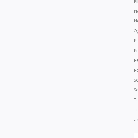
Kl
N
N
O
P
Pr
R
Ro
Se
Se
T
Te
Us