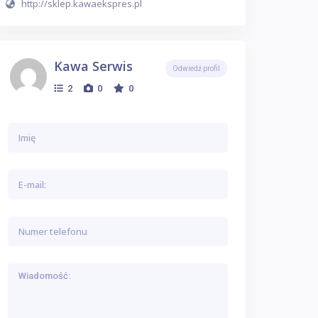
http://sklep.kawaekspres.pl
Kawa Serwis
Odwiedź profil
2
0
0