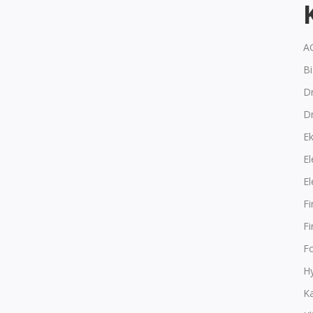
A
B
Dr
D
E
El
El
F
F
F
Hy
K