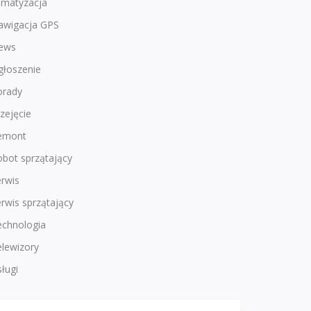
imatyzacja
awigacja GPS
ews
głoszenie
orady
zejęcie
emont
bot sprzątający
rwis
rwis sprzątający
echnologia
lewizory
ługi