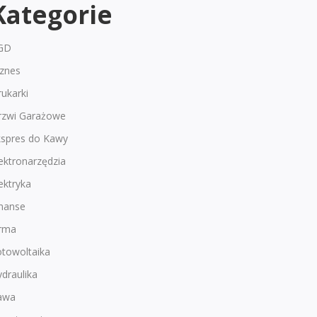
Kategorie
GD
iznes
ukarki
rzwi Garażowe
kspres do Kawy
ektronarzędzia
ektryka
inanse
irma
otowoltaika
draulika
awa