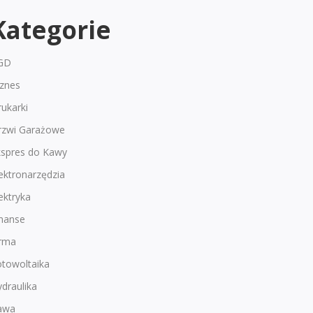
Kategorie
GD
iznes
ukarki
rzwi Garażowe
kspres do Kawy
ektronarzędzia
ektryka
inanse
irma
otowoltaika
draulika
awa