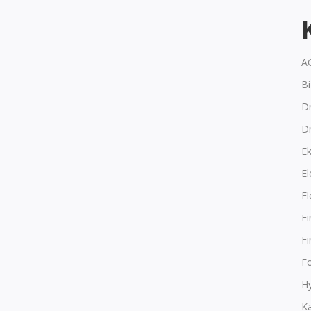
A
B
Dr
D
E
El
El
F
F
F
Hy
K