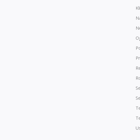
Kl
N
N
O
P
Pr
R
Ro
Se
Se
T
Te
Us