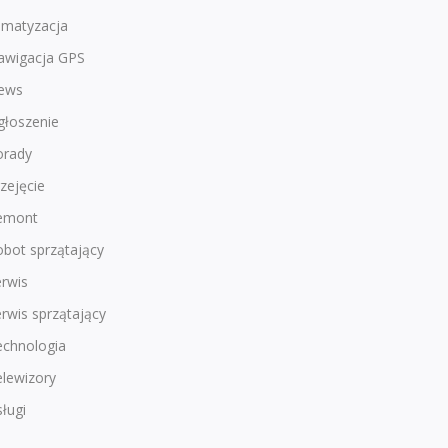
imatyzacja
awigacja GPS
ews
głoszenie
orady
zejęcie
emont
bot sprzątający
rwis
rwis sprzątający
echnologia
lewizory
ługi