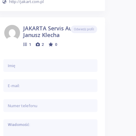
http://jakart.com.pl
JAKARTA Servis Autogas
Odwiedź profil
Janusz Klecha
1
2
0