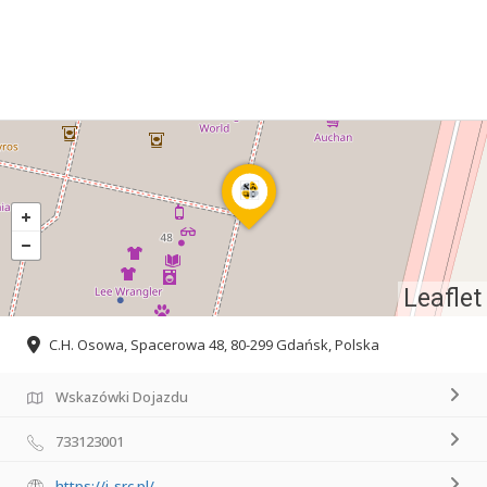
Leaflet
C.H. Osowa, Spacerowa 48, 80-299 Gdańsk, Polska
Wskazówki Dojazdu
733123001
https://i-src.pl/