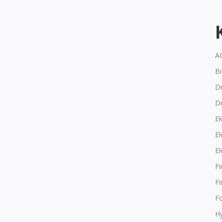
A
B
Dr
D
E
El
El
F
F
F
Hy