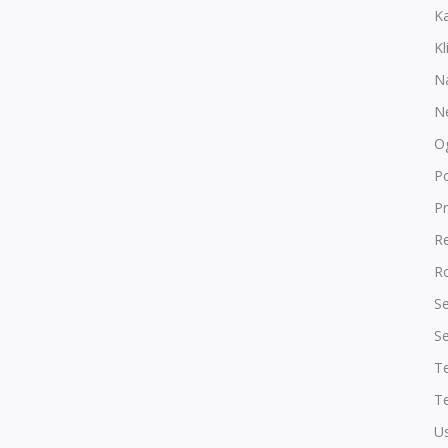
K
Kl
N
N
O
P
Pr
R
Ro
Se
Se
T
Te
Us