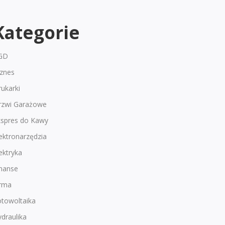
Kategorie
GD
iznes
ukarki
rzwi Garażowe
kspres do Kawy
ektronarzędzia
ektryka
inanse
irma
otowoltaika
draulika