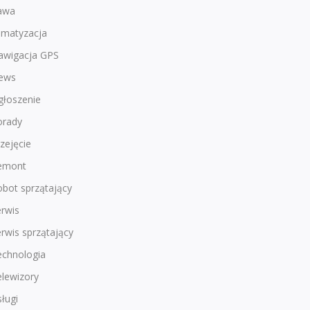
awa
imatyzacja
awigacja GPS
ews
głoszenie
orady
zejęcie
emont
bot sprzątający
rwis
rwis sprzątający
echnologia
lewizory
ługi