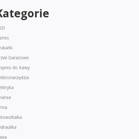
Kategorie
GD
iznes
ukarki
rzwi Garażowe
kspres do Kawy
ektronarzędzia
ektryka
inanse
irma
otowoltaika
draulika
awa