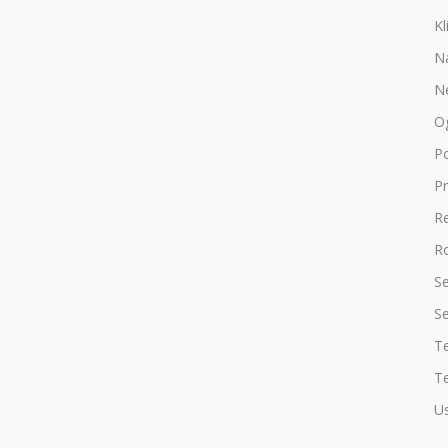
Kl
N
N
O
P
Pr
R
Ro
Se
Se
T
Te
Us