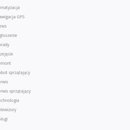
imatyzacja
awigacja GPS
ews
głoszenie
orady
zejęcie
emont
bot sprzątający
rwis
rwis sprzątający
echnologia
lewizory
ługi