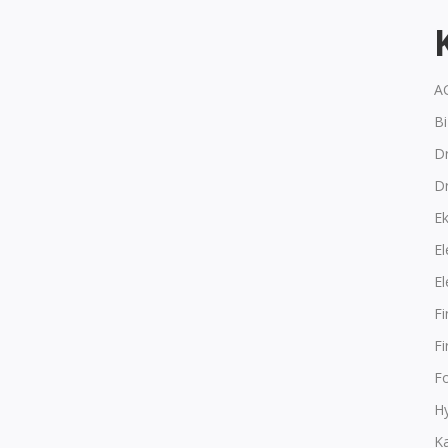
A
B
Dr
D
E
El
El
F
F
F
Hy
K