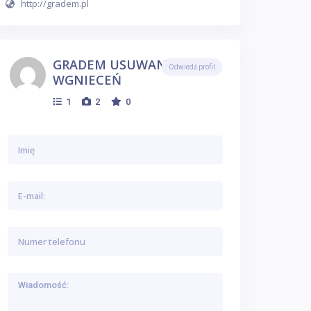
http://gradem.pl
GRADEM USUWANIE
Odwiedź profil
WGNIECEŃ
1
2
0