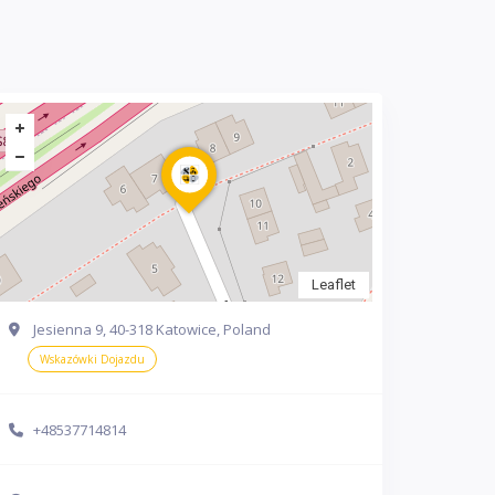
Leaflet
Jesienna 9, 40-318 Katowice, Poland
Wskazówki Dojazdu
+48537714814