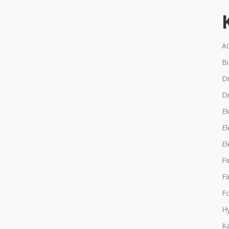
A
B
Dr
D
E
El
El
F
F
F
Hy
K