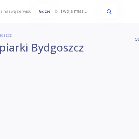
Twoje miasto...
Gdzie
goszcz
Oc
piarki Bydgoszcz