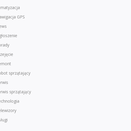
imatyzacja
awigacja GPS
ews
głoszenie
orady
zejęcie
emont
bot sprzątający
rwis
rwis sprzątający
echnologia
lewizory
ługi