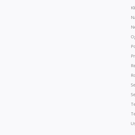
Kl
N
N
O
P
Pr
R
Ro
Se
Se
T
Te
Us