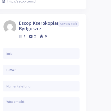
http://escop.com.pl
Escop Kserokopiarki
Odwiedź profil
Bydgoszcz
1
2
0