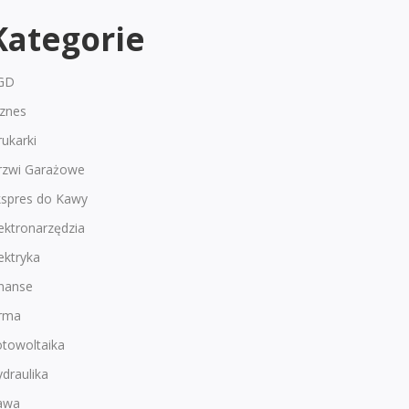
Kategorie
GD
iznes
ukarki
rzwi Garażowe
kspres do Kawy
ektronarzędzia
ektryka
inanse
irma
otowoltaika
draulika
awa