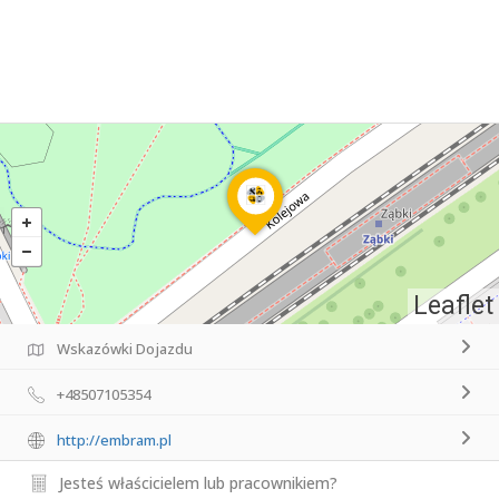
Leaflet
Wskazówki Dojazdu
+48507105354
http://embram.pl
Jesteś właścicielem lub pracownikiem?