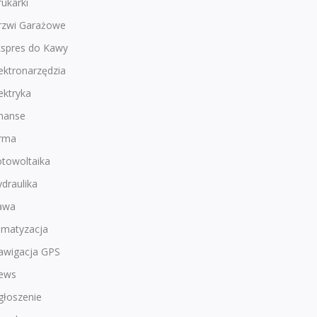
ukarki
rzwi Garażowe
kspres do Kawy
ektronarzędzia
ektryka
inanse
irma
otowoltaika
draulika
awa
imatyzacja
awigacja GPS
ews
głoszenie