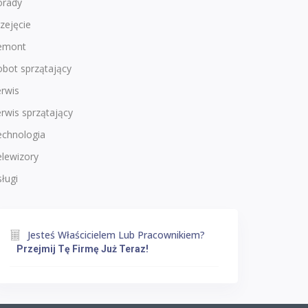
orady
zejęcie
emont
bot sprzątający
rwis
rwis sprzątający
echnologia
lewizory
ługi
Jesteś Właścicielem Lub Pracownikiem?
Przejmij Tę Firmę Już Teraz!