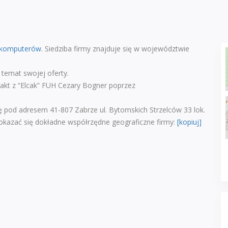
 komputerów
. Siedziba firmy znajduje się w województwie
temat swojej oferty.
takt z “Elcak” FUH Cezary Bogner poprzez
ię pod adresem 41-807 Zabrze ul. Bytomskich Strzelców 33 lok.
 okazać się dokładne współrzędne geograficzne firmy:
[kopiuj]