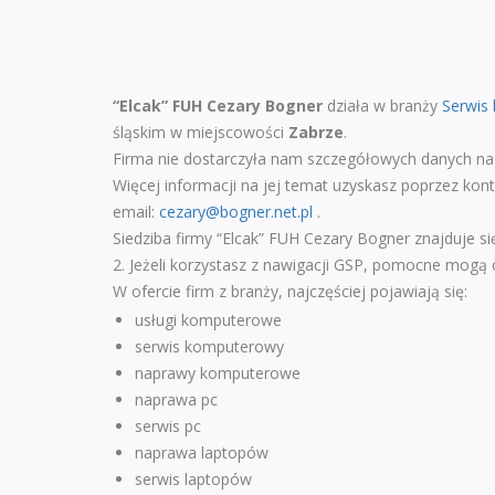
“Elcak” FUH Cezary Bogner
działa w branży
Serwis
śląskim w miejscowości
Zabrze
.
Firma nie dostarczyła nam szczegółowych danych na 
Więcej informacji na jej temat uzyskasz poprzez kon
email:
cezary@bogner.net.pl
.
Siedziba firmy “Elcak” FUH Cezary Bogner znajduje s
2. Jeżeli korzystasz z nawigacji GSP, pomocne mogą
W ofercie firm z branży, najczęściej pojawiają się:
usługi komputerowe
serwis komputerowy
naprawy komputerowe
naprawa pc
serwis pc
naprawa laptopów
serwis laptopów