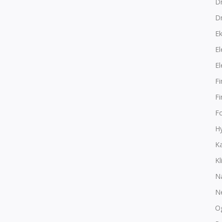
Dr
D
E
El
El
F
F
F
Hy
K
Kl
N
N
O