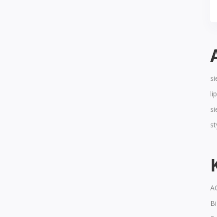
si
li
si
s
A
B