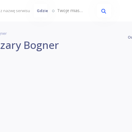
Twoje miasto...
Gdzie
gner
Oc
ezary Bogner