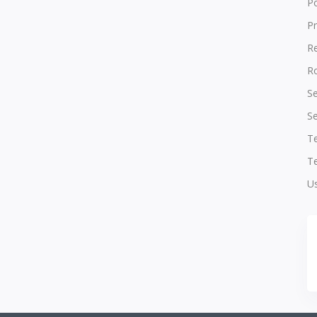
P
Pr
R
Ro
Se
Se
T
Te
Us