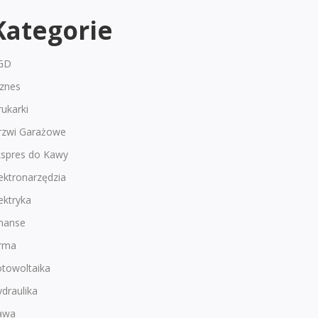
Kategorie
GD
iznes
ukarki
rzwi Garażowe
kspres do Kawy
ektronarzędzia
ektryka
inanse
irma
otowoltaika
draulika
awa