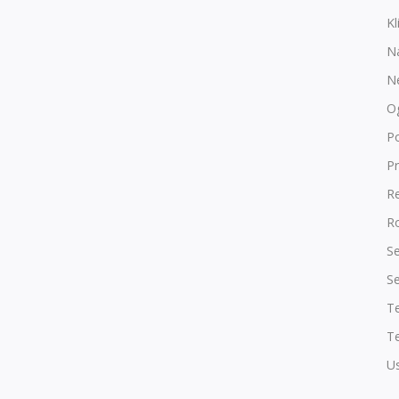
Kl
N
N
O
P
Pr
R
Ro
Se
Se
T
Te
Us