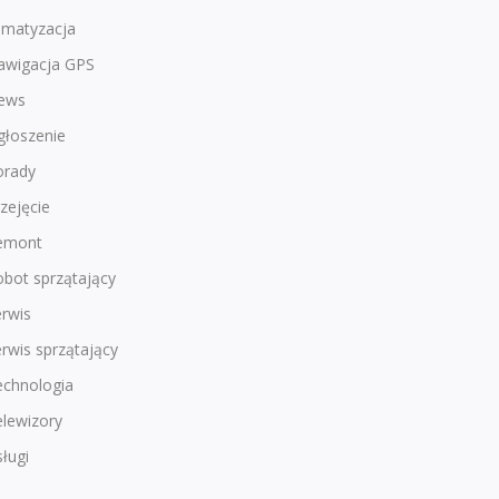
imatyzacja
awigacja GPS
ews
głoszenie
orady
zejęcie
emont
bot sprzątający
rwis
rwis sprzątający
echnologia
lewizory
ługi