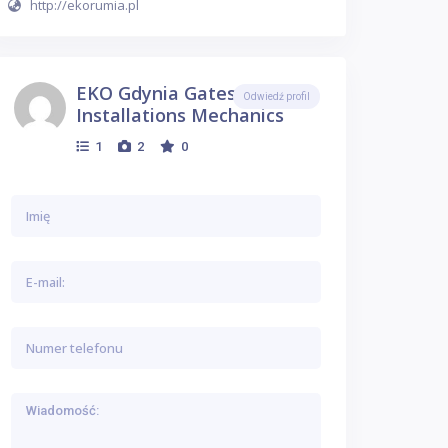
http://ekorumia.pl
EKO Gdynia Gates LPG
Odwiedź profil
Installations Mechanics
1
2
0