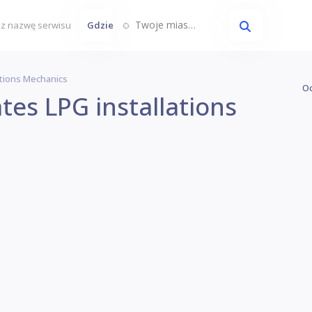
Twoje miasto...
Gdzie
ations Mechanics
Oc
es LPG installations