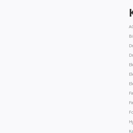
A
B
Dr
D
E
El
El
F
F
F
Hy
K