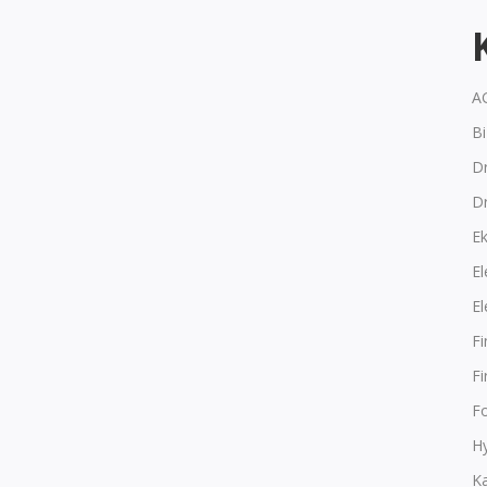
A
B
Dr
D
E
El
El
F
F
F
Hy
K