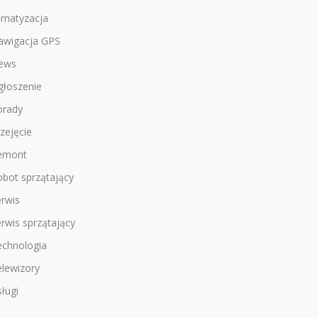
imatyzacja
awigacja GPS
ews
głoszenie
orady
zejęcie
emont
bot sprzątający
rwis
rwis sprzątający
echnologia
lewizory
ługi