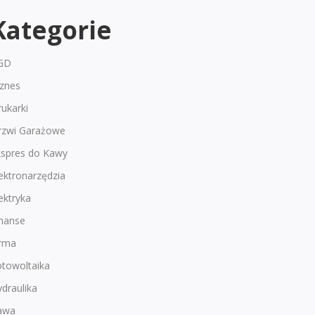
Kategorie
GD
iznes
ukarki
rzwi Garażowe
kspres do Kawy
ektronarzędzia
ektryka
inanse
irma
otowoltaika
draulika
awa