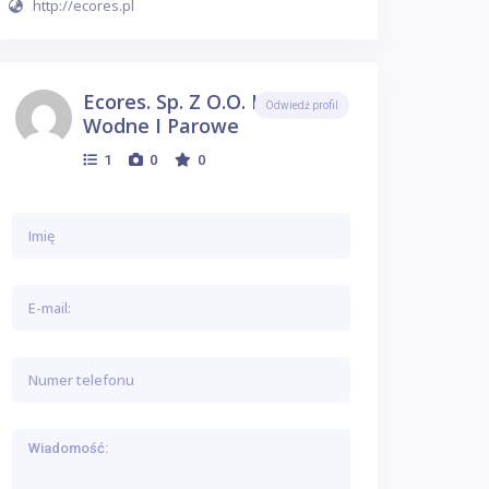
http://ecores.pl
Ecores. Sp. Z O.o. Kotłownie
Odwiedź profil
Wodne I Parowe
1
0
0