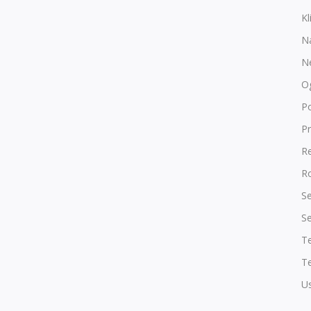
Kl
N
N
O
P
Pr
R
Ro
Se
Se
T
Te
Us