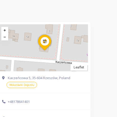
Leaflet
Kaczeńcowa 5, 35-604 Rzeszów, Poland
Wskazówki Dojazdu
+48178641401