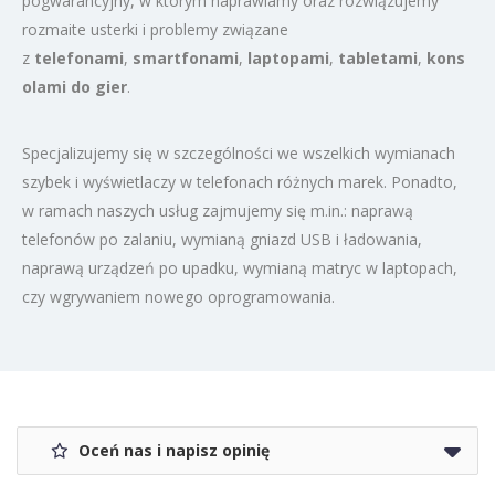
pogwarancyjny, w którym naprawiamy oraz rozwiązujemy
rozmaite usterki i problemy związane
z
telefonami
,
smartfonami
,
laptopami
,
tabletami
,
kons
olami do gier
.
Specjalizujemy się w szczególności we wszelkich wymianach
szybek i wyświetlaczy w telefonach różnych marek. Ponadto,
w ramach naszych usług zajmujemy się m.in.: naprawą
telefonów po zalaniu, wymianą gniazd USB i ładowania,
naprawą urządzeń po upadku, wymianą matryc w laptopach,
czy wgrywaniem nowego oprogramowania.
Oceń nas i napisz opinię