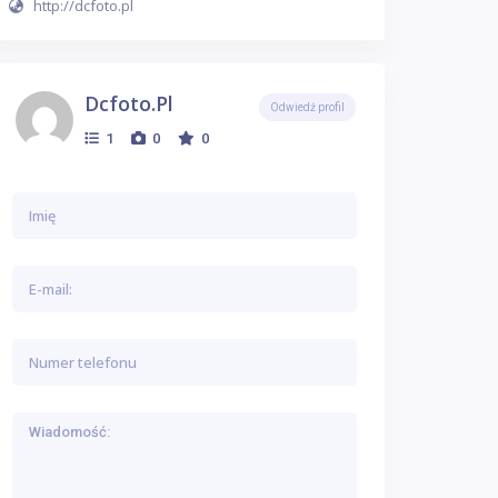
http://dcfoto.pl
Dcfoto.pl
Odwiedź profil
1
0
0