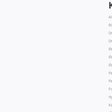
A
B
Dr
D
E
El
El
F
F
F
Hy
K