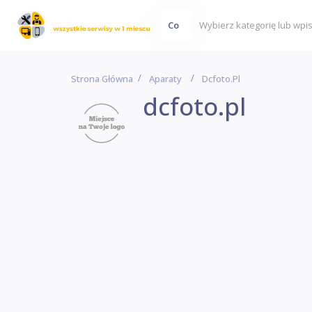
Co
Strona Główna
Aparaty
Dcfoto.pl
dcfoto.pl