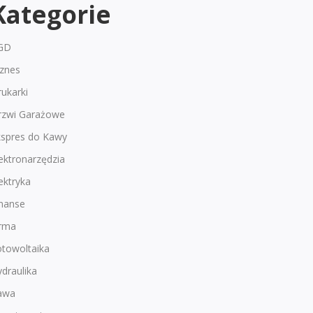
Kategorie
GD
iznes
ukarki
rzwi Garażowe
kspres do Kawy
ektronarzędzia
ektryka
inanse
irma
otowoltaika
draulika
awa