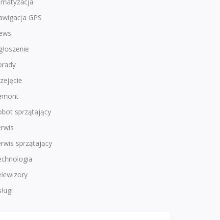
imatyzacja
awigacja GPS
ews
głoszenie
orady
zejęcie
emont
bot sprzątający
rwis
rwis sprzątający
echnologia
lewizory
ługi