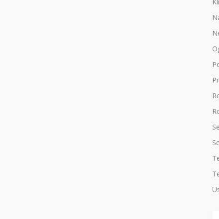
Kl
N
N
O
P
Pr
R
Ro
Se
Se
T
Te
Us