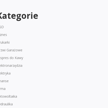
Kategorie
GD
iznes
ukarki
rzwi Garażowe
kspres do Kawy
ektronarzędzia
ektryka
inanse
irma
otowoltaika
draulika