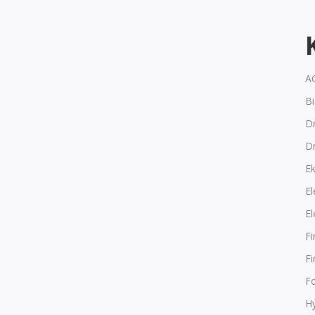
A
B
Dr
D
E
El
El
F
F
F
Hy