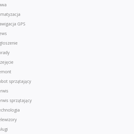
awa
imatyzacja
awigacja GPS
ews
głoszenie
orady
zejęcie
emont
bot sprzątający
rwis
rwis sprzątający
echnologia
lewizory
ługi