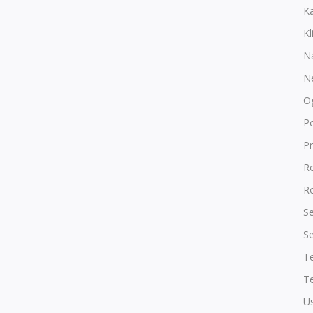
K
Kl
N
N
O
P
Pr
R
Ro
Se
Se
T
Te
Us