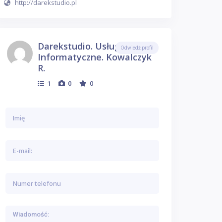
http://darekstudio.pl
Darekstudio. Usługi
Odwiedź profil
Informatyczne. Kowalczyk
R.
1
0
0