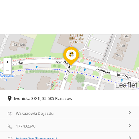
Leaflet
Iwonicka 38/1l, 35-505 Rzeszów
Wskazówki Dojazdu
177402340
https://coffeecona.pl/